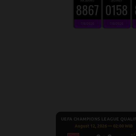
HK SIANG
SYDNEY
8867
0158
7/8/2026
7/8/2026
UEFA CHAMPIONS LEAGUE QUALIF
August 11, 2026 — 22:59 WIB