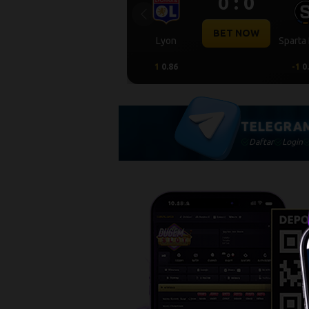
0 : 0
Previous
BET NOW
Union 
Bodo Glimt
Gill
0.75
0.82
-0.75
TELEGRA
Daftar
Login