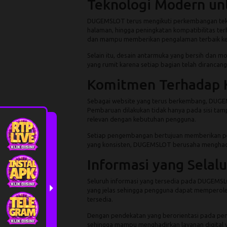
Teknologi Modern unt
DUGEMSLOT terus mengikuti perkembangan tekno
halaman, hingga peningkatan kompatibilitas te
dan mampu memberikan pengalaman terbaik ke
Selain itu, desain antarmuka yang bersih dan 
yang rumit karena setiap bagian telah dirancan
Komitmen Terhadap K
Sebagai website yang terus berkembang, DUGEM
Pembaruan dilakukan tidak hanya pada sisi tam
relevan dengan kebutuhan pengguna.
Setiap pengembangan bertujuan memberikan peng
yang konsisten, DUGEMSLOT berusaha menghadir
Informasi yang Selalu
Seluruh informasi yang tersedia pada DUGEMSLO
yang jelas sehingga pengguna dapat memperoleh
tersedia.
Dengan pendekatan yang berorientasi pada pe