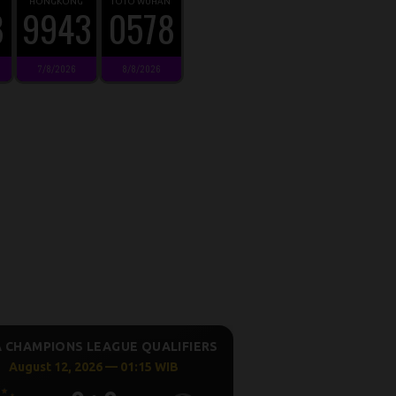
HONGKONG
TOTO WUHAN
8
9943
0578
7/8/2026
8/8/2026
OTBALL F24 ELITE CLUB FRIENDLY
August 8, 2026 — 09:30 WIB