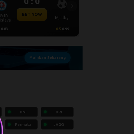
1 : 0
Next
BET NOW
e-
e-Valencia
hester
ity
5
0.58
-0.75
-0.82
Mainkan Sekarang
BNI
BRI
Permata
JAGO