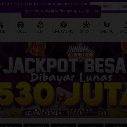
EMSLOT SITUS #1 PALING GACOR DI INDONESIA - MENANG BERAPUN DI JAMIN PASTI DI
iu****yx Berhasil Withdraw Rp 427.000,00
ME
TOGEL
SLOT
LIVE CASINO
SPORT
SABUNG
ARC