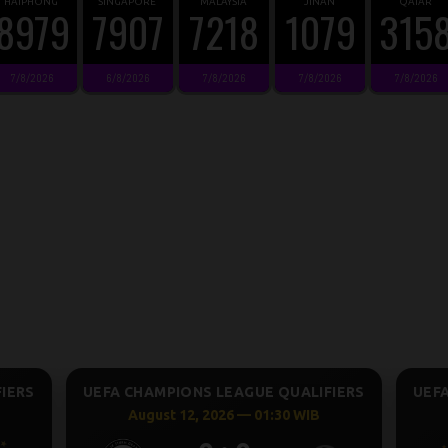
HAIPHONG
SINGAPORE
MALAYSIA
JINAN
QATAR
8979
7907
7218
1079
315
7/8/2026
6/8/2026
7/8/2026
7/8/2026
7/8/2026
IERS
E-FOOTBALL F24 ELITE CLUB FRIENDLY
E-FO
August 8, 2026 — 09:30 WIB