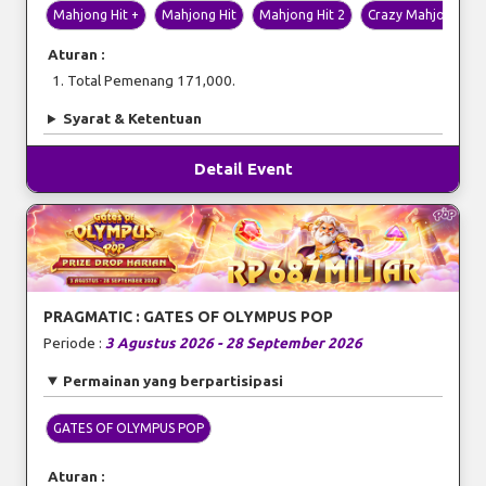
Mahjong Hit +
Mahjong Hit
Mahjong Hit 2
Crazy Mahjong
Aturan :
Total Pemenang 171,000.
Syarat & Ketentuan
Detail Event
PRAGMATIC : GATES OF OLYMPUS POP
Periode :
3 Agustus 2026 - 28 September 2026
Permainan yang berpartisipasi
GATES OF OLYMPUS POP
Aturan :