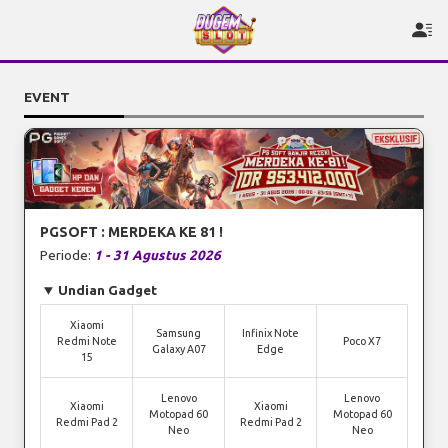
EVENT
PGSOFT : MERDEKA KE 81 !
Periode:
1 - 31 Agustus 2026
Undian Gadget
Xiaomi
Samsung
Infinix Note
Redmi Note
Poco X7
Galaxy A07
Edge
15
Lenovo
Lenovo
Xiaomi
Xiaomi
Motopad 60
Motopad 60
Redmi Pad 2
Redmi Pad 2
Neo
Neo