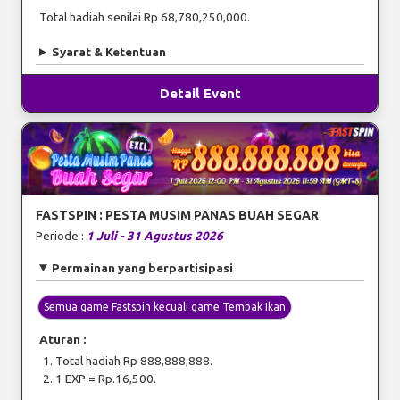
Total hadiah senilai Rp 68,780,250,000.
Syarat & Ketentuan
Detail Event
FASTSPIN : PESTA MUSIM PANAS BUAH SEGAR
Periode :
1 Juli - 31 Agustus 2026
Permainan yang berpartisipasi
Semua game Fastspin kecuali game Tembak Ikan
Aturan :
Total hadiah Rp 888,888,888.
1 EXP = Rp.16,500.