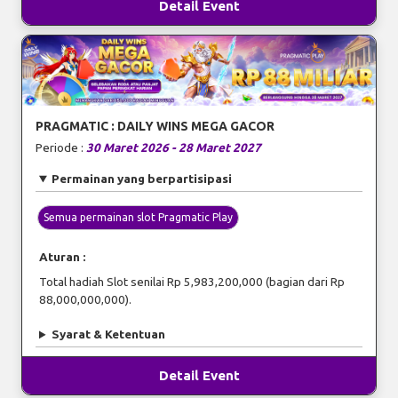
Detail Event
PRAGMATIC : DAILY WINS MEGA GACOR
Periode :
30 Maret 2026 - 28 Maret 2027
Permainan yang berpartisipasi
Semua permainan slot Pragmatic Play
Aturan :
Total hadiah Slot senilai Rp 5,983,200,000 (bagian dari Rp
88,000,000,000).
Syarat & Ketentuan
Detail Event