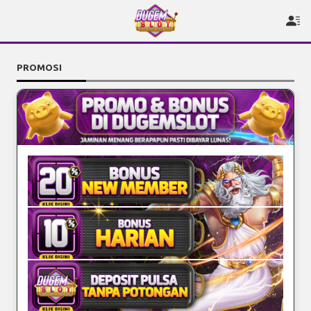
PROMOSI
BONUS PERDANA NEW MEMBER
DUGEMSLOT
Syarat dan Ketentuan :
BONUS DEPOSIT HARIAN DUGEMSLOT
Minimal Deposit IDR 50.000,-
Maximal bonus diberikan IDR 10.000,-
Syarat dan Ketentuan :
Syarat Turn Over 5x
(Contoh : DP 50.000 + BONUS