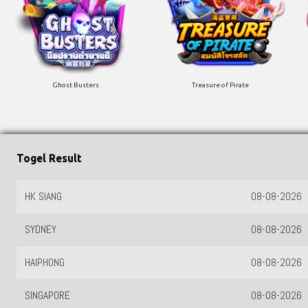
Ghost Busters
Treasure of Pirate
Togel Result
HK SIANG
08-08-2026
SYDNEY
08-08-2026
HAIPHONG
08-08-2026
SINGAPORE
08-08-2026