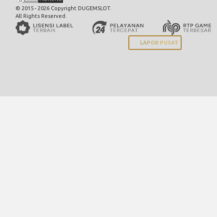
© 2015 - 2026 Copyright DUGEMSLOT.
All Rights Reserved.
LAPOR PUSAT