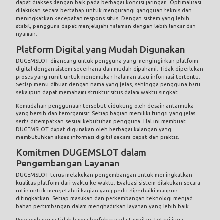
dapat diakses dengan baik pada berbagai kondisi jaringan. Optimalisasi
dilakukan secara bertahap untuk mengurangi gangguan teknis dan
meningkatkan kecepatan respons situs. Dengan sistem yang lebih
stabil, pengguna dapat menjelajahi halaman dengan lebih lancar dan
nyaman.
Platform Digital yang Mudah Digunakan
DUGEMSLOT dirancang untuk pengguna yang menginginkan platform
digital dengan sistem sederhana dan mudah dipahami. Tidak diperlukan
proses yang rumit untuk menemukan halaman atau informasi tertentu.
Setiap menu dibuat dengan nama yang jelas, sehingga pengguna baru
sekalipun dapat memahami struktur situs dalam waktu singkat.
Kemudahan penggunaan tersebut didukung oleh desain antarmuka
yang bersih dan terorganisir. Setiap bagian memiliki fungsi yang jelas
serta ditempatkan sesuai kebutuhan pengguna. Hal ini membuat
DUGEMSLOT dapat digunakan oleh berbagai kalangan yang
membutuhkan akses informasi digital secara cepat dan praktis.
Komitmen DUGEMSLOT dalam
Pengembangan Layanan
DUGEMSLOT terus melakukan pengembangan untuk meningkatkan
kualitas platform dari waktu ke waktu. Evaluasi sistem dilakukan secara
rutin untuk mengetahui bagian yang perlu diperbaiki maupun
ditingkatkan. Setiap masukan dan perkembangan teknologi menjadi
bahan pertimbangan dalam menghadirkan layanan yang lebih baik.
Pengembangan tidak hanya berfokus pada tampilan, tetapi juga