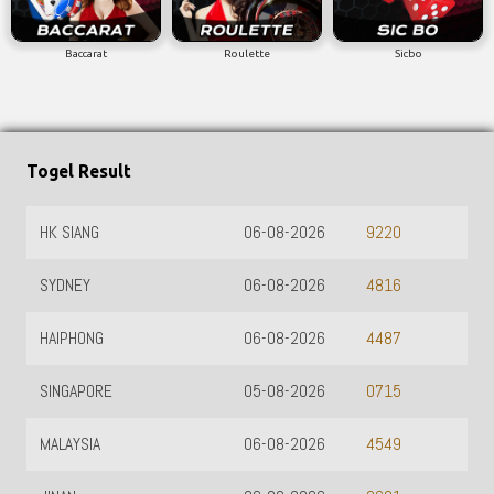
Baccarat
Roulette
Sicbo
Togel Result
HK SIANG
06-08-2026
9220
SYDNEY
06-08-2026
4816
HAIPHONG
06-08-2026
4487
SINGAPORE
05-08-2026
0715
MALAYSIA
06-08-2026
4549