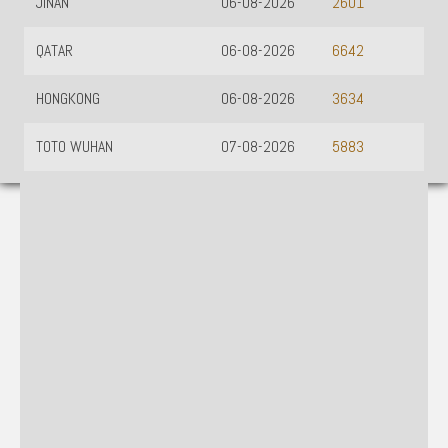
JINAN
06-08-2026
2601
QATAR
06-08-2026
6642
HONGKONG
06-08-2026
3634
TOTO WUHAN
07-08-2026
5883