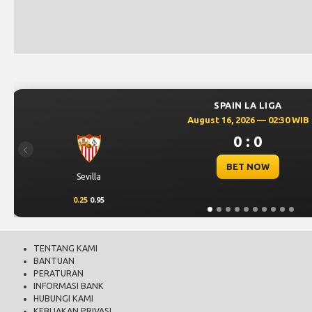
SPAIN LA LI
August 16, 2026 — 
0 : 0
Previous
BET NOW
o
Alaves
0.00
0.62
TENTANG KAMI
BANTUAN
PERATURAN
INFORMASI BANK
HUBUNGI KAMI
KEBIJAKAN PRIVASI