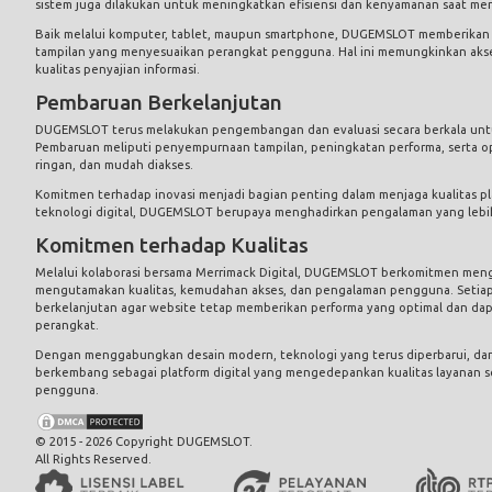
sistem juga dilakukan untuk meningkatkan efisiensi dan kenyamanan saat men
Baik melalui komputer, tablet, maupun smartphone, DUGEMSLOT memberikan
tampilan yang menyesuaikan perangkat pengguna. Hal ini memungkinkan akse
kualitas penyajian informasi.
Pembaruan Berkelanjutan
DUGEMSLOT terus melakukan pengembangan dan evaluasi secara berkala untuk
Pembaruan meliputi penyempurnaan tampilan, peningkatan performa, serta opt
ringan, dan mudah diakses.
Komitmen terhadap inovasi menjadi bagian penting dalam menjaga kualitas 
teknologi digital, DUGEMSLOT berupaya menghadirkan pengalaman yang lebih
Komitmen terhadap Kualitas
Melalui kolaborasi bersama Merrimack Digital, DUGEMSLOT berkomitmen mengh
mengutamakan kualitas, kemudahan akses, dan pengalaman pengguna. Setia
berkelanjutan agar website tetap memberikan performa yang optimal dan dap
perangkat.
Dengan menggabungkan desain modern, teknologi yang terus diperbarui, dan
berkembang sebagai platform digital yang mengedepankan kualitas layanan s
pengguna.
© 2015 - 2026 Copyright DUGEMSLOT.
All Rights Reserved.