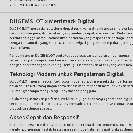
PERSETUJUAN COOKIES
DUGEMSLOT x Merrimack Digital
DUGEMSLOT merupakan platform digital resmi yang dikembangkan melalui kol
menghadirkan pengalaman akses yang modern, cepat, dan nyaman. Website i
terkini sehingga mampu memberikan performa yang responsif di berbagai per
Dengan antarmuka yang sederhana dan navigasi yang mudah dipahami, peng
lebih efisien.
Pengembangan DUGEMSLOT berfokus pada kualitas pengalaman pengguna melalu
sistem, dan penyempurnaan tampilan secara berkelanjutan. Setiap pembaruan
dengan perkembangan teknologi sekaligus memberikan akses yang lebih lancar
Teknologi Modern untuk Pengalaman Digital
DUGEMSLOT memanfaatkan teknologi modern untuk meningkatkan performa 
halaman. Struktur yang ringan serta desain yang responsif memungkinkan seti
ukuran layar tanpa mengurangi kenyamanan pengguna.
Selain mengutamakan performa, website ini juga dirancang agar mudah diguna
terorganisir membuat proses navigasi menjadi lebih sederhana sehingga pen
dibutuhkan dengan cepat.
Akses Cepat dan Responsif
Kecepatan akses menjadi salah satu prioritas utama dalam pengembangan DUG
membantu menjaga kestabilan layanan sehingga halaman dapat diakses dengan l