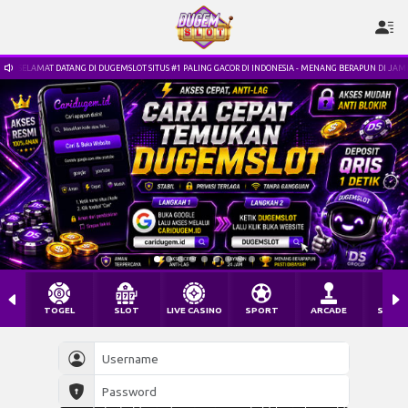
vc****qd Berhasil Withdraw Rp 5.885.000,00
SELAMAT DATANG DI DUGEMSLOT SITUS #1 PALING GACOR DI INDONESIA - MENANG BERAPUN DI JAMIN 
TOGEL
SLOT
LIVE CASINO
SPORT
ARCADE
SABU