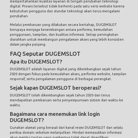
mempertahankan kualitas layanan di tengah perubahan teknologi
digital. Proses tersebut tidak berhenti pada satu versi website karena
kebutuhan pengguna dan standar teknologi akan terus mengalami
perubahan.
Melalui pembaruan yang dilakukan secara bertahap, DUGEMSLOT
berupaya menjaga keseimbangan antara performa, kemudahan
penggunaan, tampilan, dan kualitas informasi. Setiap peningkatan
diarahkan untuk membangun pengalaman akses yang lebih konsisten
dalam jangka panjang.
FAQ Seputar DUGEMSLOT
Apa itu DUGEMSLOT?
DUGEMSLOT adalah layanan digital yang dikembangkan sejak tahun
2020 dengan fokus pada kemudahan akses, performa website, tampilan
responsif, serta pengalaman pengguna di berbagai perangkat.
Sejak kapan DUGEMSLOT beroperasi?
DUGEMSLOT telah dikembangkan sejak tahun 2020 dan terus
mendapatkan pembaruan serta penyempurnaan sistem dari waktu ke
waktu.
Bagaimana cara menemukan link login
DUGEMSLOT?
Gunakan alamat yang berasal dari kanal resmi DUGEMSLOT dan selalu
periksa domain sebelum melanjutkan. Hindari memasukkan informasi
akun melalui tautan yang sumbernya tidak dapat diverifikasi.