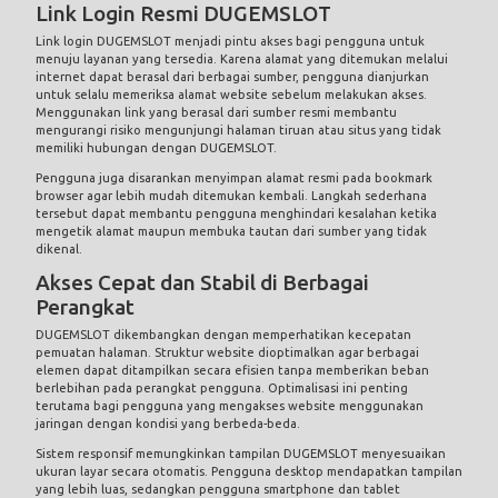
Link Login Resmi DUGEMSLOT
Link login DUGEMSLOT menjadi pintu akses bagi pengguna untuk
menuju layanan yang tersedia. Karena alamat yang ditemukan melalui
internet dapat berasal dari berbagai sumber, pengguna dianjurkan
untuk selalu memeriksa alamat website sebelum melakukan akses.
Menggunakan link yang berasal dari sumber resmi membantu
mengurangi risiko mengunjungi halaman tiruan atau situs yang tidak
memiliki hubungan dengan DUGEMSLOT.
Pengguna juga disarankan menyimpan alamat resmi pada bookmark
browser agar lebih mudah ditemukan kembali. Langkah sederhana
tersebut dapat membantu pengguna menghindari kesalahan ketika
mengetik alamat maupun membuka tautan dari sumber yang tidak
dikenal.
Akses Cepat dan Stabil di Berbagai
Perangkat
DUGEMSLOT dikembangkan dengan memperhatikan kecepatan
pemuatan halaman. Struktur website dioptimalkan agar berbagai
elemen dapat ditampilkan secara efisien tanpa memberikan beban
berlebihan pada perangkat pengguna. Optimalisasi ini penting
terutama bagi pengguna yang mengakses website menggunakan
jaringan dengan kondisi yang berbeda-beda.
Sistem responsif memungkinkan tampilan DUGEMSLOT menyesuaikan
ukuran layar secara otomatis. Pengguna desktop mendapatkan tampilan
yang lebih luas, sedangkan pengguna smartphone dan tablet