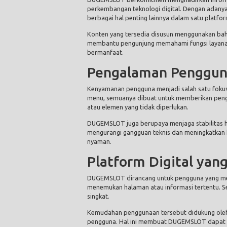
DUGEMSLOT berkomitmen menghadirkan informasi
perkembangan teknologi digital. Dengan adanya
berbagai hal penting lainnya dalam satu platfor
Konten yang tersedia disusun menggunakan bah
membantu pengunjung memahami fungsi layanan s
bermanfaat.
Pengalaman Penggun
Kenyamanan pengguna menjadi salah satu foku
menu, semuanya dibuat untuk memberikan penga
atau elemen yang tidak diperlukan.
DUGEMSLOT juga berupaya menjaga stabilitas ha
mengurangi gangguan teknis dan meningkatkan k
nyaman.
Platform Digital ya
DUGEMSLOT dirancang untuk pengguna yang meng
menemukan halaman atau informasi tertentu. S
singkat.
Kemudahan penggunaan tersebut didukung oleh de