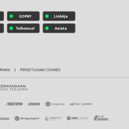
GOPAY
LinkAja
Telkomsel
Axiata
RIVASI
|
PERSETUJUAN COOKIES