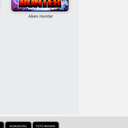
Alien Hunter
HONGKONG
TOTO WUHAN