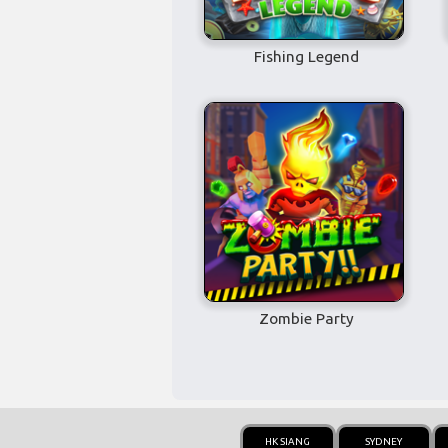
Fishing Legend
Zombie Party
HK SIANG
SYDNEY