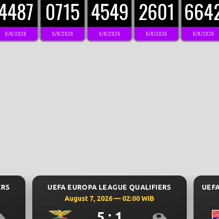
4487
0715
4549
2601
664
6/8/2026
5/8/2026
6/8/2026
6/8/2026
6/8/2026
NAL
E-FOOTBALL F24 INTERNATIONAL
E-
FRIENDLY
August 7, 2026 — 03:45 WIB