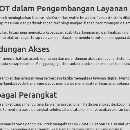
gunakan oleh berbagai kalangan yang membutuhkan akses informasi digital s
T dalam Pengembangan Layanan
meningkatkan kualitas platform dari waktu ke waktu. Evaluasi sistem dilak
tiap masukan dan perkembangan teknologi menjadi bahan pertimbangan dalam 
an, tetapi juga mencakup kecepatan, stabilitas, keamanan, dan kualitas info
 platform agar tetap relevan dan dapat memenuhi kebutuhan pengguna da
dungan Akses
 memperhatikan aspek keamanan dan perlindungan akses pengguna. Sistem ter
i pada setiap halaman. Pengguna juga disarankan untuk selalu memastikan ba
rangkat dan jaringan yang terpercaya ketika mengakses layanan digital. Mem
akan langkah sederhana yang dapat membantu meningkatkan keamanan selama 
agai Perangkat
angkat tanpa mengurangi kenyamanan tampilan. Pada perangkat desktop, ha
p. Sementara pada perangkat seluler, tata letak akan menyesuaikan ukuran l
leluasaan kepada pengguna untuk mengakses DUGEMSLOT kapan saja sesuai ke