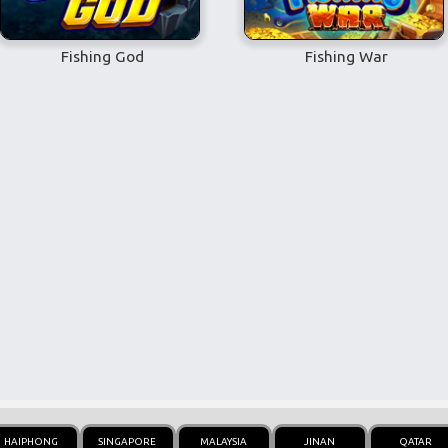
Fishing God
Fishing War
HAIPHONG
SINGAPORE
MALAYSIA
JINAN
QATAR