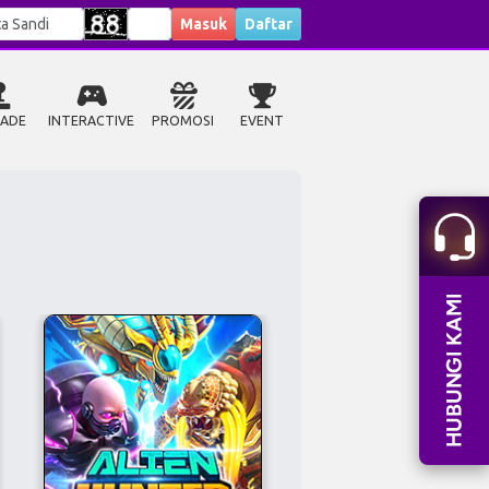
 BAYAR! Hubungi Kami Whatsapp: +62 859-5973-8896 / Telegram: @Dugemslotofc
Masuk
Daftar
ADE
INTERACTIVE
PROMOSI
EVENT