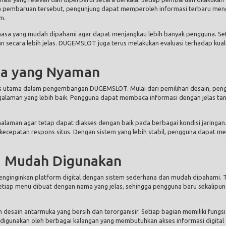
 yang relevan dan diperbarui secara berkala. Setiap pembaruan dilakukan
 pembaruan tersebut, pengunjung dapat memperoleh informasi terbaru mengen
m.
asa yang mudah dipahami agar dapat menjangkau lebih banyak pengguna. Seti
ecara lebih jelas. DUGEMSLOT juga terus melakukan evaluasi terhadap kualita
a yang Nyaman
s utama dalam pengembangan DUGEMSLOT. Mulai dari pemilihan desain, peng
laman yang lebih baik. Pengguna dapat membaca informasi dengan jelas tanp
laman agar tetap dapat diakses dengan baik pada berbagai kondisi jaringan.
ecepatan respons situs. Dengan sistem yang lebih stabil, pengguna dapat men
ng Mudah Digunakan
inginkan platform digital dengan sistem sederhana dan mudah dipahami. Ti
etiap menu dibuat dengan nama yang jelas, sehingga pengguna baru sekalipu
sain antarmuka yang bersih dan terorganisir. Setiap bagian memiliki fungsi