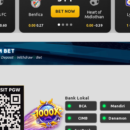
0 : 0
BET NOW
tugal
e-France
e-Spain
e-E
0.98
1.25
0.80
-1.25
0.96
1.7
M BET
Deposit
Withdraw
Bet
Bank Lokal
BCA
Mandiri
CIMB
Danamon