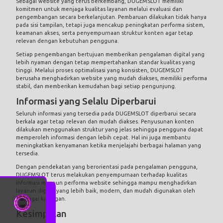
Sebagai website yang terus berkembang, DUGEMSLOT memiliki
komitmen untuk menjaga kualitas layanan melalui evaluasi dan
pengembangan secara berkelanjutan. Pembaruan dilakukan tidak hanya
pada sisi tampilan, tetapi juga mencakup peningkatan performa sistem,
keamanan akses, serta penyempurnaan struktur konten agar tetap
relevan dengan kebutuhan pengguna.
Setiap pengembangan bertujuan memberikan pengalaman digital yang
lebih nyaman dengan tetap mempertahankan standar kualitas yang
tinggi. Melalui proses optimalisasi yang konsisten, DUGEMSLOT
berusaha menghadirkan website yang mudah diakses, memiliki performa
stabil, dan memberikan kemudahan bagi setiap pengunjung.
Informasi yang Selalu Diperbarui
Seluruh informasi yang tersedia pada DUGEMSLOT diperbarui secara
berkala agar tetap relevan dan mudah diakses. Penyusunan konten
dilakukan menggunakan struktur yang jelas sehingga pengguna dapat
memperoleh informasi dengan lebih cepat. Hal ini juga membantu
meningkatkan kenyamanan ketika menjelajahi berbagai halaman yang
tersedia.
Dengan pendekatan yang berorientasi pada pengalaman pengguna,
DUGEMSLOT terus melakukan penyempurnaan terhadap kualitas
informasi maupun performa website sehingga mampu menghadirkan
layanan digital yang lebih baik, modern, dan mudah digunakan oleh
berbagai kalangan.
Kesimpulan