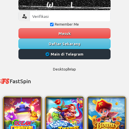
Remember Me
Masuk
Daftar Sekarang
Main di Telegram
Desktop
Wap
FastSpin