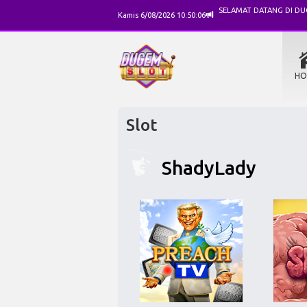
SELAMAT DATANG DI DUG
Kamis 6/08/2026 10:50:07
HO
Slot
ShadyLady