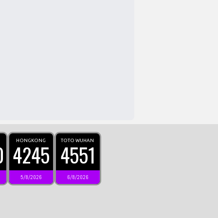
HONGKONG
TOTO WUHAN
0
4245
4551
5/8/2026
6/8/2026