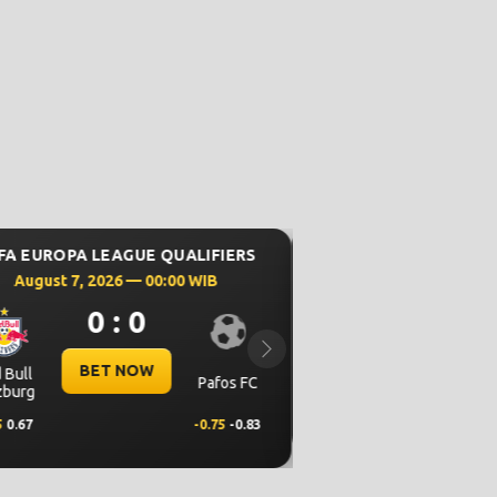
FA EUROPA LEAGUE QUALIFIERS
August 7, 2026 — 00:45 WIB
0 : 0
Next
BET NOW
AOK
Anderlecht
5
0.66
-0.5
-0.82