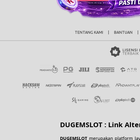
TENTANG KAMI
|
BANTUAN
|
DUGEMSLOT : Link Alte
DUGEMSLOT
merupakan platform laya