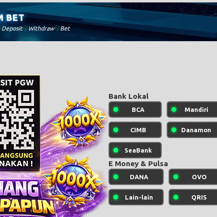
M BET
Deposit
Withdraw
Bet
Bank Lokal
BCA
Mandiri
CIMB
Danamon
SeaBank
E Money & Pulsa
DANA
OVO
Lain-lain
QRIS