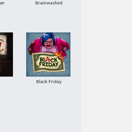
ger
Brainwashed
Black Friday