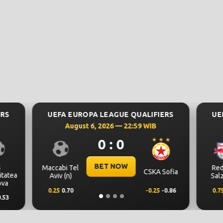
ERS
UEFA EUROPA LEAGUE QUALIFIERS
UE
August 7, 2026 — 00:00 WIB
0 : 0
BET NOW
t of
FC Hradec
Besiktas
P
thian
Kralove
-0.87
-0.25
-0.81
0.25
0.61
0.