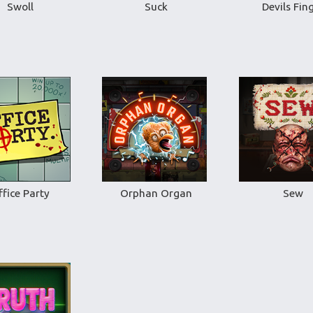
Swoll
Suck
Devils Fin
ffice Party
Orphan Organ
Sew