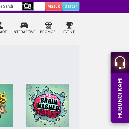
 BAYAR! Hubungi Kami Whatsapp: +62 859-5973-8896 / Telegram: @Dugemslotofc
Masuk
Daftar
ADE
INTERACTIVE
PROMOSI
EVENT