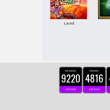
Laced
HK SIANG
SYDNEY
9220
4816
6/8/2026
6/8/2026