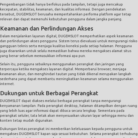
tersebut, DUGEMSLOT berusaha mempertahankan performa platform agar tetap
relevan dan dapat memenuhi kebutuhan pengguna dalam jangka panjang.
Keamanan dan Perlindungan Akses
Dalam menjalankan layanan digital, DUGEMSLOT memperhatikan aspek keamanan
dan perlindungan akses pengguna. Sistem terus dievaluasi untuk mengurangi risiko
gangguan teknis serta menjaga kualitas koneksi pada setiap halaman. Pengguna
juga disarankan untuk selalu memastikan bahwa mereka mengakses alamat situs
yang benar sebelum memasukkan informasi apa pun.
Selain itu, pengguna sebaiknya menggunakan perangkat dan jaringan yang
terpercaya ketika mengakses layanan digital. Memperbarui browser, menjaga
keamanan akun, dan menghindari tautan yang tidak dikenal merupakan langkah
sederhana yang dapat membantu meningkatkan keamanan selama menggunakan
internet.
Dukungan untuk Berbagai Perangkat
DUGEMSLOT dapat diakses melalui berbagai perangkat tanpa mengurangi
kenyamanan tampilan. Pada perangkat desktop, halaman ditampilkan dengan ruang
yang lebih luas agar informasi dapat dibaca secara lengkap. Sementara pada
perangkat seluler, tata letak akan menyesuaikan ukuran layar sehingga menu dan
konten tetap mudah digunakan.
Dukungan lintas perangkat ini memberikan keleluasaan kepada pengguna untuk
mengakses DUGEMSLOT kapan saja sesuai kebutuhan. Selama perangkat terhubung
dengan internet dan menggunakan browser yang mendukung, pengguna dapat
membuka halaman dengan tampilan yang optimal.