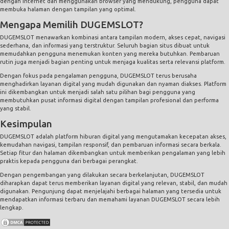
Mengapa Memilih DUGEMSLOT?
DUGEMSLOT menawarkan kombinasi antara tampilan modern, akses cepat, navigasi
sederhana, dan informasi yang terstruktur. Seluruh bagian situs dibuat untuk
memudahkan pengguna menemukan konten yang mereka butuhkan. Pembaruan
rutin juga menjadi bagian penting untuk menjaga kualitas serta relevansi platform.
Dengan fokus pada pengalaman pengguna, DUGEMSLOT terus berusaha
menghadirkan layanan digital yang mudah digunakan dan nyaman diakses. Platform
ini dikembangkan untuk menjadi salah satu pilihan bagi pengguna yang
membutuhkan pusat informasi digital dengan tampilan profesional dan performa
yang stabil.
Kesimpulan
DUGEMSLOT adalah platform hiburan digital yang mengutamakan kecepatan akses,
kemudahan navigasi, tampilan responsif, dan pembaruan informasi secara berkala.
Setiap fitur dan halaman dikembangkan untuk memberikan pengalaman yang lebih
praktis kepada pengguna dari berbagai perangkat.
Dengan pengembangan yang dilakukan secara berkelanjutan, DUGEMSLOT
diharapkan dapat terus memberikan layanan digital yang relevan, stabil, dan mudah
digunakan. Pengunjung dapat menjelajahi berbagai halaman yang tersedia untuk
mendapatkan informasi terbaru dan memahami layanan DUGEMSLOT secara lebih
lengkap.
© 2015 - 2026 Copyright DUGEMSLOT.
All Rights Reserved.