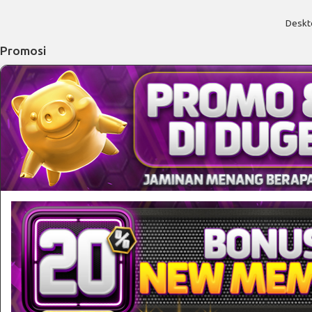
Deskt
Promosi
BONUS PERDANA NE