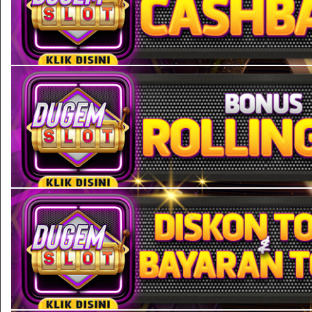
Tidak menerima invest dalam bonus berikut
Promo ini berlaku untuk semua member aktif di
DUGEMSLOT
Promo ini berlaku untuk semua permainan kecuali
TOGEL
Management
DUGEMSLOT
berhak membatalkan bonus apabila ada pelangg
BONUS CASHBACK M
Keputusan Admin
DUGEMSLOT
adalah Mutlak tidak dapat di ganggu gugat
Nomor Rekening Harus Valid Jika Tidak Maka TIDAK BISA WITHDRAW
Untuk informasi lebih lanjut anda boleh menghubungi kontak DUGEMSLOT
Syarat dan Ketentuan :
CASHBACK 5% Min KEKALAHAN / LOSE IDR : 100.000 s/d 10.000.000,-
CASHBACK 7% Min KEKALAHAN / LOSE IDR : 10.001.000 s/d 100.000.000,-
CASHBACK 10% Min KEKALAHAN / LOSE IDR : 100.001.000 s/d tanpa batas.
CASHBACK berlaku hanya untuk permainan :
( Slot, Casino dan Sportbook)
CASHBACK di hitung berdasarkan Total KEKALAHAN / LOSE anda ( Dari Senin
BONUS ROLLINGAN 
Bonus di berikan setiap hari senin selambatnya jam 17:00 WIB
Syarat Withdraw Bonus Cashback Minimal Turnover 1x dari jumlah nilai Bon
Tidak ada batas maksimal CASHBACK diberikan
Syarat dan Ketentuan :
Management
DUGEMSLOT
berhak membatalkan bonus apabila ada pelangg
Keputusan Admin
DUGEMSLOT
adalah Mutlak tidak dapat di gnggu gugat
ROLLINGAN 0.3% Min TURNOVER : 1.000.000 s/d 100.000.000,-
Nomor Rekening Harus Valid Jika Tidak Maka TIDAK BISA WITHDRAW
ROLLINGAN 0.5% Min TURNOVER : 100.001.000 s/d tanpa batas.
Untuk informasi lebih lanjut anda boleh menghubungi kontak DUGEMSLOT
Bonus berlaku untuk semua member
DUGEMSLOT
Bonus Rollingan berlaku hanya untuk permainan :
( Slot dan Casino )
Rollingan di hitung berdasarkan jumlah perputaran permainan anda dari hari
Syarat Withdraw Bonus Rollingan Minimal Turnover 1x dari jumlah nilai Bonu
DISKON DAN BAYARAN
Bonus di berikan setiap hari senin selambatnya jam 17:00 WIB
Tidak ada batas maximal bonus Rollingan yang di berikan