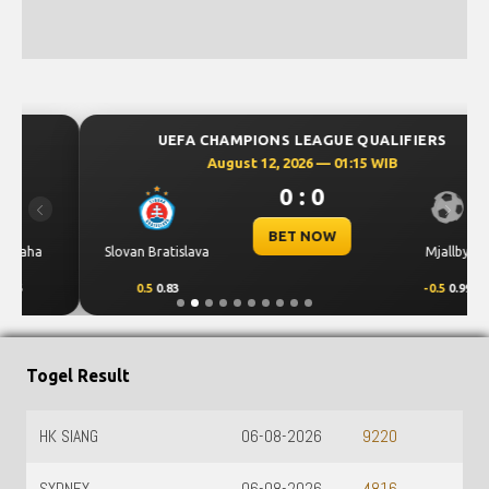
Potongan 66% = 6.800 Bonus Referral yang anda dapatkan : 6.800 x 1% = 68
Tidak ada batas maximum bonus yang diberikan
Syarat dan ketentuan bonus berlaku
Management
DUGEMSLOT
berhak membatalkan bonus apabila ada pelangg
Keputusan Admin
DUGEMSLOT
adalah Mutlak tidak dapat di ganggu gugat
Nomor Rekening Harus Valid Jika Tidak Maka TIDAK BISA WITHDRAW
UEFA CHAMPIONS LEAGUE QUALIFIERS
Untuk informasi lebih lanjut anda boleh menghubungi kontak DUGEMSLOT
August 12, 2026 — 01:15 WIB
0 : 0
Previous
Next
BET NOW
Slovan Bratislava
Mjallby
0.5
0.83
-0.5
0.99
Togel Result
HK SIANG
06-08-2026
9220
SYDNEY
06-08-2026
4816