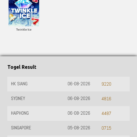
Twinkle Ice
Togel Result
HK SIANG
06-08-2026
9220
SYDNEY
06-08-2026
4816
HAIPHONG
06-08-2026
4487
SINGAPORE
05-08-2026
0715