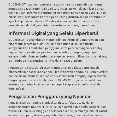
DUGEMSLOT juga menggunakan susunan menu yang jelas sehingga
pengguna dapat berpindah dari satu halaman ke halaman lain dengan
lebih mudah. Informasi penting ditempatkan pada bagian yang mudah
ditemukan, sementara konten pendukung disusun secara terstruktur
agar tetap nyaman dibaca. Pendekatan ini membantu menciptakan
pengalaman digital yang lebih sederhana, modern, dan efisien.
Informasi Digital yang Selalu Diperbarui
DUGEMSLOT berkomitmen menghadirkan informasi yang relevan dan
diperbarui secara berkala. Setiap pembaruan dilakukan untuk
menyesuaikan kebutuhan pengguna serta perkembangan teknologi
digital. Dengan adanya pembaruan tersebut, pengunjung dapat
memperoleh informasi terbaru mengenai layanan, fitur, panduan akses,
dan berbagai hal penting lainnya dalam satu platform.
Konten yang tersedia disusun menggunakan bahasa yang mudah
dipahami agar dapat menjangkau lebih banyak pengguna. Setiap artikel
dan halaman informasi dibuat untuk membantu pengunjung memahami
fungsi layanan secara lebih jelas. DUGEMSLOT juga terus melakukan
evaluasi terhadap kualitas konten agar tetap akurat, informatif, dan
bermanfaat.
Pengalaman Pengguna yang Nyaman
Kenyamanan pengguna menjadi salah satu fokus utama dalam
pengembangan DUGEMSLOT. Mulai dari pemilihan desain, pengaturan
warna, ukuran teks, hingga penempatan menu, semuanya dibuat untuk
memberikan pengalaman yang lebih baik. Pengguna dapat membaca
informasi dengan jelas tanpa terganggu oleh tampilan yang terlalu