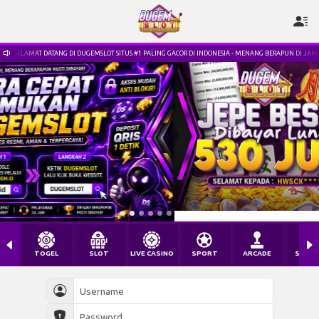
kd****ho Berhasil Withdraw Rp 568.000,00
SELAMAT DATANG DI DUGEMSLOT SITUS #1 PALING GACOR DI INDONESIA - MENANG BERAPUN DI JAMIN 
TOGEL
SLOT
LIVE CASINO
SPORT
ARCADE
SABU