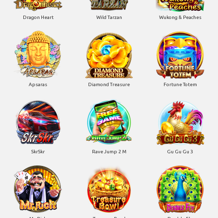
Dragon Heart
Wild Tarzan
Wukong & Peaches
Apsaras
Diamond Treasure
Fortune Totem
SkrSkr
Rave Jump 2 M
Gu Gu Gu 3