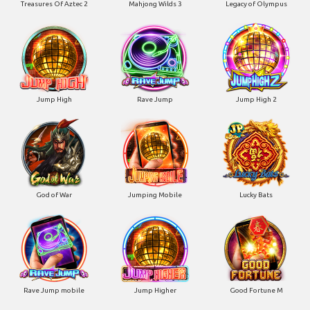
Treasures Of Aztec 2
Mahjong Wilds 3
Legacy of Olympus
Jump High
Rave Jump
Jump High 2
God of War
Jumping Mobile
Lucky Bats
Rave Jump mobile
Jump Higher
Good Fortune M