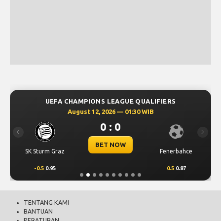
UEFA CHAMPIONS LEAGUE QUALIFIERS
August 12, 2026 — 01:30 WIB
0 : 0
Previous
Next
BET NOW
SK Sturm Graz
Fenerbahce
-0.5
0.95
0.5
0.87
TENTANG KAMI
BANTUAN
PERATURAN