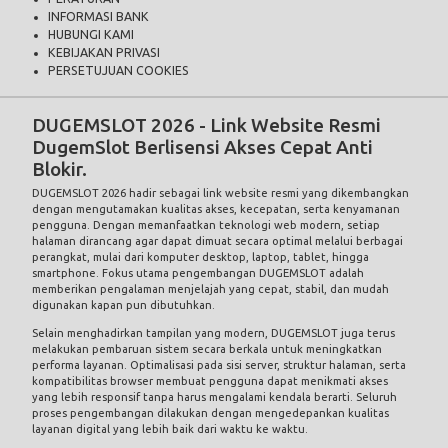
INFORMASI BANK
HUBUNGI KAMI
KEBIJAKAN PRIVASI
PERSETUJUAN COOKIES
DUGEMSLOT 2026 - Link Website Resmi
DugemSlot Berlisensi Akses Cepat Anti
Blokir.
DUGEMSLOT 2026 hadir sebagai link website resmi yang dikembangkan
dengan mengutamakan kualitas akses, kecepatan, serta kenyamanan
pengguna. Dengan memanfaatkan teknologi web modern, setiap
halaman dirancang agar dapat dimuat secara optimal melalui berbagai
perangkat, mulai dari komputer desktop, laptop, tablet, hingga
smartphone. Fokus utama pengembangan DUGEMSLOT adalah
memberikan pengalaman menjelajah yang cepat, stabil, dan mudah
digunakan kapan pun dibutuhkan.
Selain menghadirkan tampilan yang modern, DUGEMSLOT juga terus
melakukan pembaruan sistem secara berkala untuk meningkatkan
performa layanan. Optimalisasi pada sisi server, struktur halaman, serta
kompatibilitas browser membuat pengguna dapat menikmati akses
yang lebih responsif tanpa harus mengalami kendala berarti. Seluruh
proses pengembangan dilakukan dengan mengedepankan kualitas
layanan digital yang lebih baik dari waktu ke waktu.