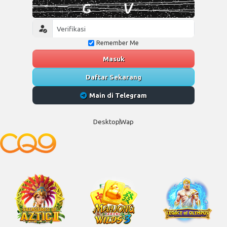
Remember Me
Masuk
Daftar Sekarang
Main di Telegram
Desktop
Wap