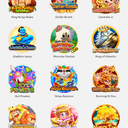
King Kong Shake
Dollar Bomb
Ganesha Jr.
Aladdins lamp
Monster Hunter
King of Atlantis
Hot Pinatas
Ninja Raccoon
Burning Xi-You