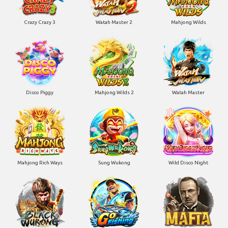
Crazy Crazy 3
Watah Master 2
Mahjong Wilds
Disco Piggy
Mahjong Wilds 2
Watah Master
Mahjong Rich Ways
Sung Wukong
Wild Disco Night