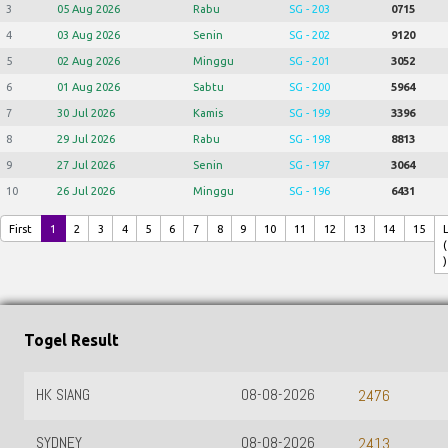
3
05 Aug 2026
Rabu
SG - 203
0715
4
03 Aug 2026
Senin
SG - 202
9120
5
02 Aug 2026
Minggu
SG - 201
3052
6
01 Aug 2026
Sabtu
SG - 200
5964
7
30 Jul 2026
Kamis
SG - 199
3396
8
29 Jul 2026
Rabu
SG - 198
8813
9
27 Jul 2026
Senin
SG - 197
3064
10
26 Jul 2026
Minggu
SG - 196
6431
First
1
2
3
4
5
6
7
8
9
10
11
12
13
14
15
(
)
Togel Result
HK SIANG
08-08-2026
2476
SYDNEY
08-08-2026
2413