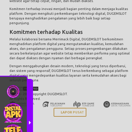
website agar tetap cepat, ringan, dan mudah diakses.
Komitmen terhadap inovasi menjadi bagian penting dalam menjaga kualitas
platform. Dengan mengikuti perkembangan teknologi digital, DUGEMSLOT
berupaya menghadirkan pengalaman yang lebih baik bagi setiap
pengunjung.
Komitmen terhadap Kualitas
Melalui kolaborasi bersama Merrimack Digital, DUGEMSLOT berkomitmen
menghadirkan platform digital yang mengutamakan kualitas, kemudahan
akses, dan pengalaman pengguna. Setiap proses pengembangan dilakukan
secara berkelanjutan agar website tetap memberikan performa yang optimal
dan dapat diakses dengan nyaman dari berbagai perangkat.
Dengan menggabungkan desain modern, teknologi yang terus diperbarui,
dan sistem yang responsif, DUGEMSLOT terus berkembang sebagai platform
digital yang mengedepankan kualitas layanan serta kemudahan akses bagi
seluruh pengguna.
© 2015 - 2026 Copyright DUGEMSLOT.
All Rights Reserved.
LAPOR PUSAT