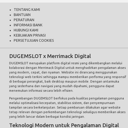
TENTANG KAMI
BANTUAN
PERATURAN
INFORMASI BANK
HUBUNGI KAMI
KEBIJAKAN PRIVASI
PERSETUJUAN COOKIES
DUGEMSLOT x Merrimack Digital
DUGEMSLOT merupakan platform digital resmi yang dikembangkan melalui
kolaborasi dengan Merrimack Digital untuk menghadirkan pengalaman akses
yang modern, cepat, dan nyaman. Website ini dirancang menggunakan
teknologi web terkini sehingga mampu memberikan performa yang responsif
di berbagai perangkat, baik desktop maupun mobile. Dengan antarmuka
yang sederhana dan navigasi yang mudah dipahami, pengguna dapat
menemukan informasi secara lebih efisien.
Pengembangan DUGEMSLOT berfokus pada kualitas pengalaman pengguna
melalui optimalisasi kecepatan, stabilitas sistem, dan penyempurnaan
tampilan secara berkelanjutan. Setiap pembaruan dilakukan agar website
tetap relevan dengan perkembangan teknologi sekaligus memberikan akses
yang lebih lancar dalam berbagai kondisi jaringan.
Teknologi Modern untuk Pengalaman Digital