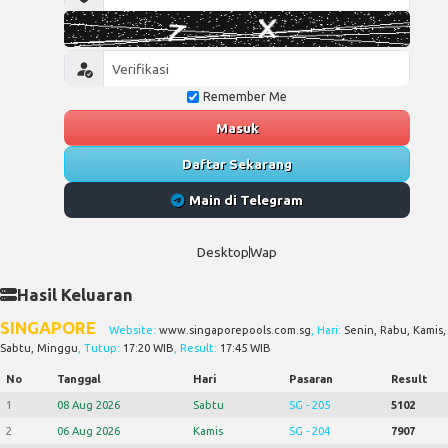
Remember Me
Masuk
Daftar Sekarang
Main di Telegram
Desktop
Wap
Hasil Keluaran
SINGAPORE
Website:
www.singaporepools.com.sg
, Hari:
Senin, Rabu, Kamis,
Sabtu, Minggu
, Tutup:
17:20 WIB
, Result:
17:45 WIB
No
Tanggal
Hari
Pasaran
Result
1
08 Aug 2026
Sabtu
SG - 205
5102
2
06 Aug 2026
Kamis
SG - 204
7907