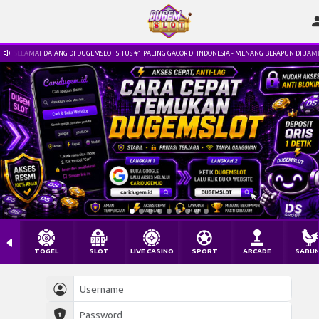
SELAMAT DATANG DI DUGEMSLOT SITUS #1 PALING GACOR DI INDONESIA - MENANG BERAPUN DI JAMIN 
TOGEL
SLOT
LIVE CASINO
SPORT
ARCADE
SABU