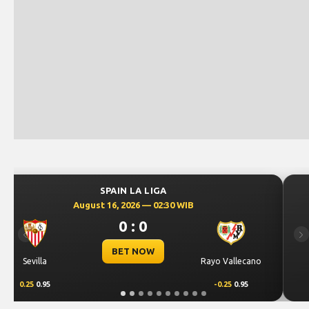
SPAIN LA LIGA
August 16, 2026 — 00:30 WIB
0 : 0
Previous
Ne
BET NOW
allecano
Alaves
Geta
5
0.95
0.00
0.62
0.00
-0