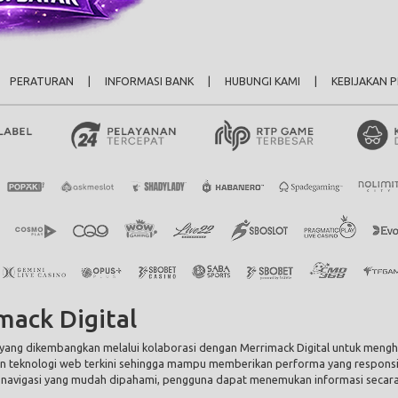
PERATURAN
|
INFORMASI BANK
|
HUBUNGI KAMI
|
KEBIJAKAN P
ky Jaguar 2
Joker Coins
10 Sparkling
ack Digital
ng King Title
3 Coin Wild Horse
3 Coin Treas
ang dikembangkan melalui kolaborasi dengan Merrimack Digital untuk mengh
Match
n teknologi web terkini sehingga mampu memberikan performa yang responsi
navigasi yang mudah dipahami, pengguna dapat menemukan informasi secara l