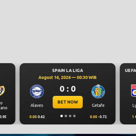
ghtning Blitz
ROMA X 10000
Super Mahj
Deluxe
IERS
UEFA CHAMPIONS LEAGUE QUALIFIERS
UEF
August 12, 2026 — 01:15 WIB
0 : 0
BET NOW
Slovan
bahce
Mjallby
Bodo
Bratislava
.87
0.5
0.83
-0.5
0.99
0.7
ot Joker FEVER
Lucky Macaw
Superno