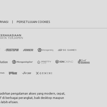
RIVASI
|
PERSETUJUAN COOKIES
 Crown
Roma X Deluxe
ures 2
3 Lucky Lion
adirkan pengalaman akses yang modern, cepat,
f di berbagai perangkat, baik desktop maupun
ebih efisien.