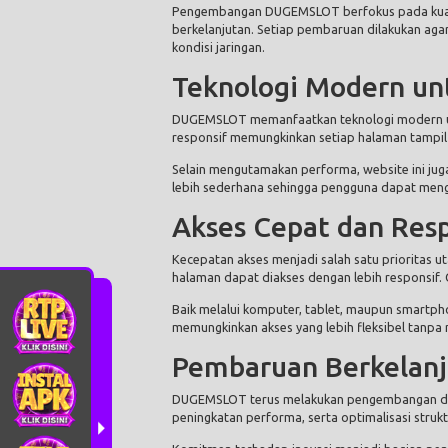
Pengembangan DUGEMSLOT berfokus pada kualita
berkelanjutan. Setiap pembaruan dilakukan aga
kondisi jaringan.
Teknologi Modern un
DUGEMSLOT memanfaatkan teknologi modern unt
responsif memungkinkan setiap halaman tampil
Selain mengutamakan performa, website ini jug
3 Charge Buffalo
Rap
lebih sederhana sehingga pengguna dapat meng
Akses Cepat dan Resp
Kecepatan akses menjadi salah satu prioritas
halaman dapat diakses dengan lebih responsif. 
Baik melalui komputer, tablet, maupun smartp
memungkinkan akses yang lebih fleksibel tanpa 
Pembaruan Berkelanj
Lucky Jaguar
Sup
DUGEMSLOT terus melakukan pengembangan dan e
peningkatan performa, serta optimalisasi struk