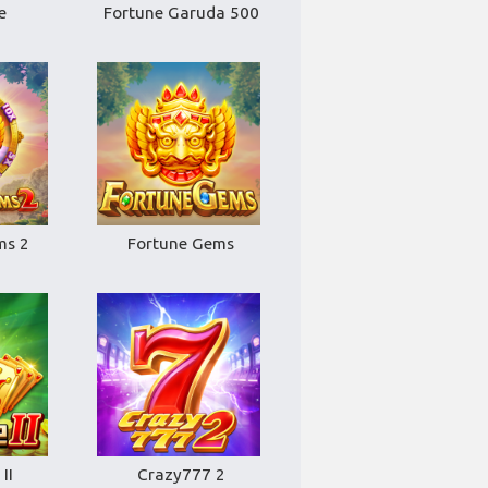
e
Fortune Garuda 500
ms 2
Fortune Gems
II
Crazy777 2