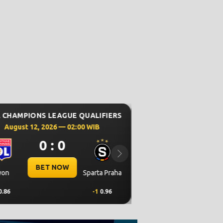
ong
Coin of Lightning
A CHAMPIONS LEAGUE QUALIFIERS
August 11, 2026 — 22:59 WIB
0 : 0
Next
BET NOW
Union Saint-
 Glimt
Gilloise
5
0.88
-0.75
0.94
va
Fortune Hook Boom