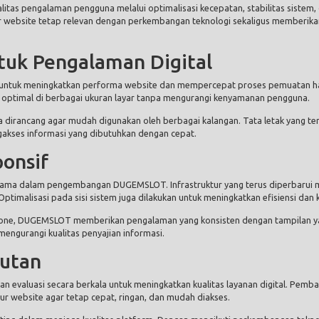
s pengalaman pengguna melalui optimalisasi kecepatan, stabilitas sistem
r website tetap relevan dengan perkembangan teknologi sekaligus memberikan
tuk Pengalaman Digital
uk meningkatkan performa website dan mempercepat proses pemuatan halam
 optimal di berbagai ukuran layar tanpa mengurangi kenyamanan pengguna.
a dirancang agar mudah digunakan oleh berbagai kalangan. Tata letak yang te
id Gems 777
Crystal 777 DELUXE
Golden Empi
akses informasi yang dibutuhkan dengan cepat.
onsif
 utama dalam pengembangan DUGEMSLOT. Infrastruktur yang terus diperbarui 
Optimalisasi pada sisi sistem juga dilakukan untuk meningkatkan efisiensi dan
hone, DUGEMSLOT memberikan pengalaman yang konsisten dengan tampilan ya
mengurangi kualitas penyajian informasi.
utan
er Ace Joker
Safari King
3 Lucky Pi
valuasi secara berkala untuk meningkatkan kualitas layanan digital. Pemb
tur website agar tetap cepat, ringan, dan mudah diakses.