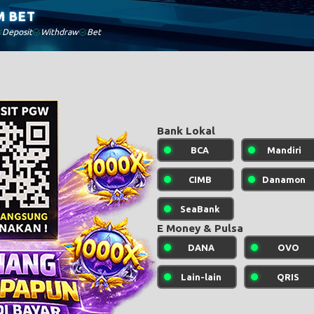
M BET
Deposit
Withdraw
Bet
Bank Lokal
arkling Crown
Party Ape
Cash Coi
BCA
Mandiri
CIMB
Danamon
SeaBank
E Money & Pulsa
DANA
OVO
Lain-lain
QRIS
er Mahjong
3 Coin Golden Ox
Clover Coin