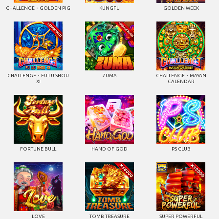
CHALLENGE・GOLDEN PIG
KUNGFU
GOLDEN WEEK
CHALLENGE・FU LU SHOU
ZUMA
CHALLENGE・MAYAN
XI
CALENDAR
FORTUNE BULL
HAND OF GOD
PS CLUB
LOVE
TOMB TREASURE
SUPER POWERFUL