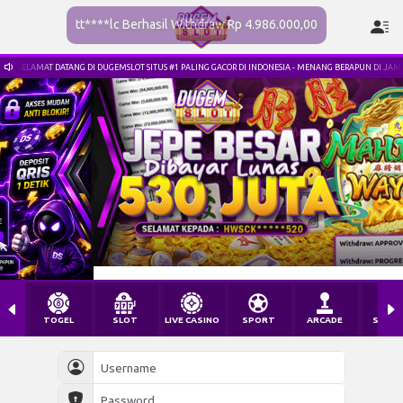
tt****lc Berhasil Withdraw Rp 4.986.000,00
SELAMAT DATANG DI DUGEMSLOT SITUS #1 PALING GACOR DI INDONESIA - MENANG BERAPUN DI JAMIN 
TOGEL
SLOT
LIVE CASINO
SPORT
ARCADE
SABU