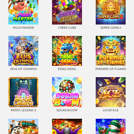
PIGGY MASTER
CYBER CUBE
SUPER GEMS 2
ZEUS OF OLYMPUS
DENG DENG
PYRAMID OF FLAMES
MYSTIC LEGEND 2
SUGAR BOOM
LUCKY ACE