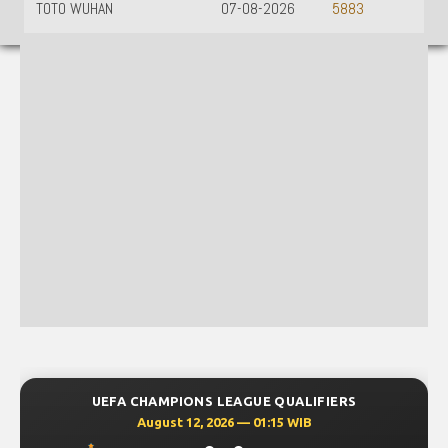
UEFA CHAMPIONS LEAGUE QUALIFIERS
August 12, 2026 — 01:15 WIB
0 : 0