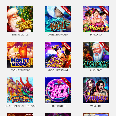
SANTA CLAUS
AURORA WOLF
MY LORD
MONEY MEOW
MOON FESTIVAL
ALCHEMY
DRAGON BOAT FESTIVAL
SUPER RICH
VAMPIRE