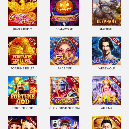
RICH & HAPPY
HALLOWEEN
ELEPHANT
FORTUNE TELLER
FACE OFF
WEREWOLF
FORTUNE GOD
GLORIOUS KINGDOM
ATHENA