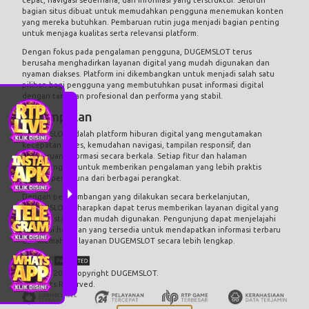
bagian situs dibuat untuk memudahkan pengguna menemukan konten
yang mereka butuhkan. Pembaruan rutin juga menjadi bagian penting
untuk menjaga kualitas serta relevansi platform.
Dengan fokus pada pengalaman pengguna, DUGEMSLOT terus
berusaha menghadirkan layanan digital yang mudah digunakan dan
nyaman diakses. Platform ini dikembangkan untuk menjadi salah satu
pilihan bagi pengguna yang membutuhkan pusat informasi digital
dengan tampilan profesional dan performa yang stabil.
Kesimpulan
DUGEMSLOT adalah platform hiburan digital yang mengutamakan
kecepatan akses, kemudahan navigasi, tampilan responsif, dan
pembaruan informasi secara berkala. Setiap fitur dan halaman
dikembangkan untuk memberikan pengalaman yang lebih praktis
kepada pengguna dari berbagai perangkat.
Dengan pengembangan yang dilakukan secara berkelanjutan,
DUGEMSLOT diharapkan dapat terus memberikan layanan digital yang
relevan, stabil, dan mudah digunakan. Pengunjung dapat menjelajahi
berbagai halaman yang tersedia untuk mendapatkan informasi terbaru
dan memahami layanan DUGEMSLOT secara lebih lengkap.
© 2015 - 2026 Copyright DUGEMSLOT.
All Rights Reserved.
LAPOR PUSAT