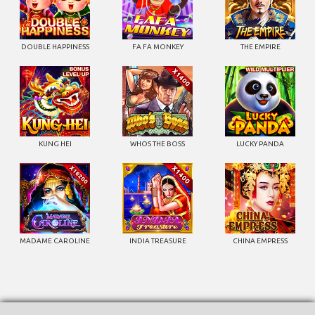
DOUBLE HAPPINESS
FA FA MONKEY
THE EMPIRE
KUNG HEI
WHOS THE BOSS
LUCKY PANDA
MADAME CAROLINE
INDIA TREASURE
CHINA EMPRESS