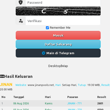
Remember Me
Masuk
Daftar Sekarang
Main di Telegram
Desktop
Wap
Hasil Keluaran
JINAN
Website:
www.jinanpools.net
, Hari:
Setiap Hari
, Tutup:
19.30 WIB
, Result
20.00 WIB
No
Tanggal
Hari
Pasaran
Result
1
06 Aug 2026
Kamis
JINAN - 771
2601
2
05 Aug 2026
Rabu
JINAN - 770
0230