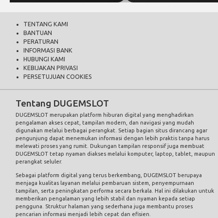
TENTANG KAMI
BANTUAN
PERATURAN
INFORMASI BANK
HUBUNGI KAMI
KEBIJAKAN PRIVASI
PERSETUJUAN COOKIES
Tentang DUGEMSLOT
DUGEMSLOT merupakan platform hiburan digital yang menghadirkan
pengalaman akses cepat, tampilan modern, dan navigasi yang mudah
digunakan melalui berbagai perangkat. Setiap bagian situs dirancang agar
pengunjung dapat menemukan informasi dengan lebih praktis tanpa harus
melewati proses yang rumit. Dukungan tampilan responsif juga membuat
DUGEMSLOT tetap nyaman diakses melalui komputer, laptop, tablet, maupun
perangkat seluler.
Sebagai platform digital yang terus berkembang, DUGEMSLOT berupaya
menjaga kualitas layanan melalui pembaruan sistem, penyempurnaan
tampilan, serta peningkatan performa secara berkala. Hal ini dilakukan untuk
memberikan pengalaman yang lebih stabil dan nyaman kepada setiap
pengguna. Struktur halaman yang sederhana juga membantu proses
pencarian informasi menjadi lebih cepat dan efisien.