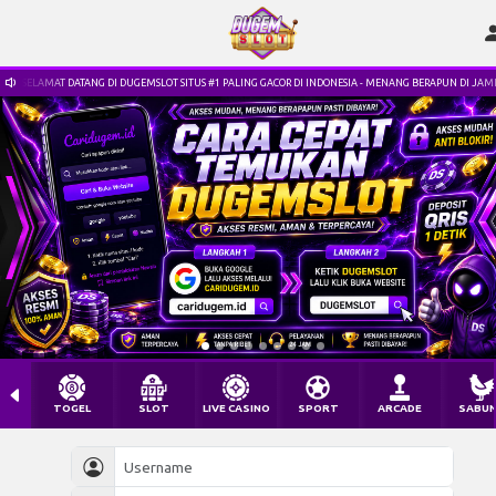
SELAMAT DATANG DI DUGEMSLOT SITUS #1 PALING GACOR DI INDONESIA - MENANG BERAPUN DI JAMIN 
TOGEL
SLOT
LIVE CASINO
SPORT
ARCADE
SABU