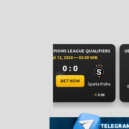
E-FOOTBALL F24 ELITE CLUB FRI
August 7, 2026 — 08:00 WIB
1 : 0
Previous
BET NOW
e-Barcelona
e-Feye
1.5
0.61
-1.5
-
TELEGRA