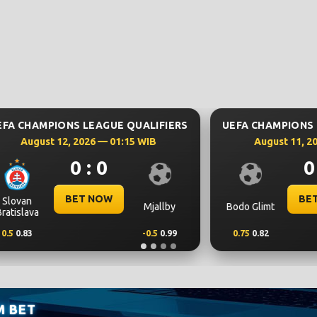
ENDLY
E-FOOTBALL F24 INTERNATIONAL
E-FO
FRIENDLY
August 7, 2026 — 08:00 WIB
0 : 1
noord
e-C
BET NOW
e-England
e-Croatia
0.85
-0.
0.00
0.85
0.00
0.91
M BET