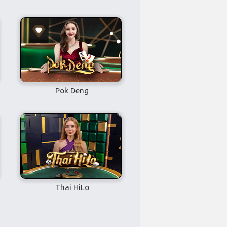
Pok Deng
Thai HiLo