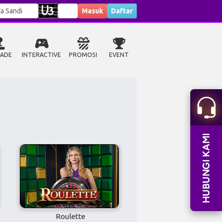
I BAYAR! Hubungi Kami Whatsapp: +62 859-5973-8896 / Telegram: @Dugemslotofc
Masuk
Daftar
ADE
INTERACTIVE
PROMOSI
EVENT
Roulette