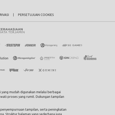
RIVASI
|
PERSETUJUAN COOKIES
 yang mudah digunakan melalui berbagai
ewati proses yang rumit. Dukungan tampilan
 penyempurnaan tampilan, serta peningkatan
na. Struktur halaman yang sederhana juga