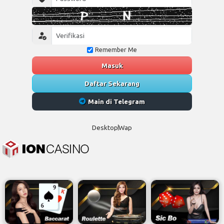
Remember Me
Masuk
Daftar Sekarang
Main di Telegram
Desktop
Wap