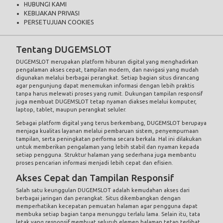
HUBUNGI KAMI
KEBIJAKAN PRIVASI
PERSETUJUAN COOKIES
Tentang DUGEMSLOT
DUGEMSLOT merupakan platform hiburan digital yang menghadirkan
pengalaman akses cepat, tampilan modern, dan navigasi yang mudah
digunakan melalui berbagai perangkat. Setiap bagian situs dirancang
agar pengunjung dapat menemukan informasi dengan lebih praktis
tanpa harus melewati proses yang rumit. Dukungan tampilan responsif
juga membuat DUGEMSLOT tetap nyaman diakses melalui komputer,
laptop, tablet, maupun perangkat seluler.
Sebagai platform digital yang terus berkembang, DUGEMSLOT berupaya
menjaga kualitas layanan melalui pembaruan sistem, penyempurnaan
tampilan, serta peningkatan performa secara berkala. Hal ini dilakukan
untuk memberikan pengalaman yang lebih stabil dan nyaman kepada
setiap pengguna. Struktur halaman yang sederhana juga membantu
proses pencarian informasi menjadi lebih cepat dan efisien.
Akses Cepat dan Tampilan Responsif
Salah satu keunggulan DUGEMSLOT adalah kemudahan akses dari
berbagai jaringan dan perangkat. Situs dikembangkan dengan
memperhatikan kecepatan pemuatan halaman agar pengguna dapat
membuka setiap bagian tanpa menunggu terlalu lama. Selain itu, tata
letak yang responsif membuat seluruh elemen halaman tetap terlihat