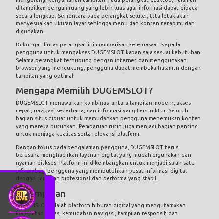
ditampilkan dengan ruang yang lebih luas agar informasi dapat dibaca
secara lengkap. Sementara pada perangkat seluler, tata letak akan
menyesuaikan ukuran layar sehingga menu dan konten tetap mudah
digunakan.
Dukungan lintas perangkat ini memberikan keleluasaan kepada
pengguna untuk mengakses DUGEMSLOT kapan saja sesuai kebutuhan.
Selama perangkat terhubung dengan internet dan menggunakan
browser yang mendukung, pengguna dapat membuka halaman dengan
tampilan yang optimal.
Mengapa Memilih DUGEMSLOT?
DUGEMSLOT menawarkan kombinasi antara tampilan modern, akses
cepat, navigasi sederhana, dan informasi yang terstruktur. Seluruh
bagian situs dibuat untuk memudahkan pengguna menemukan konten
yang mereka butuhkan. Pembaruan rutin juga menjadi bagian penting
untuk menjaga kualitas serta relevansi platform.
Dengan fokus pada pengalaman pengguna, DUGEMSLOT terus
berusaha menghadirkan layanan digital yang mudah digunakan dan
nyaman diakses. Platform ini dikembangkan untuk menjadi salah satu
pilihan bagi pengguna yang membutuhkan pusat informasi digital
dengan tampilan profesional dan performa yang stabil.
Kesimpulan
DUGEMSLOT adalah platform hiburan digital yang mengutamakan
kecepatan akses, kemudahan navigasi, tampilan responsif, dan