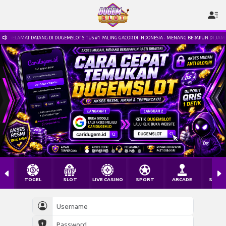
SELAMAT DATANG DI DUGEMSLOT SITUS #1 PALING GACOR DI INDONESIA - MENANG BERAPUN DI JAMIN 
TOGEL
SLOT
LIVE CASINO
SPORT
ARCADE
SABU