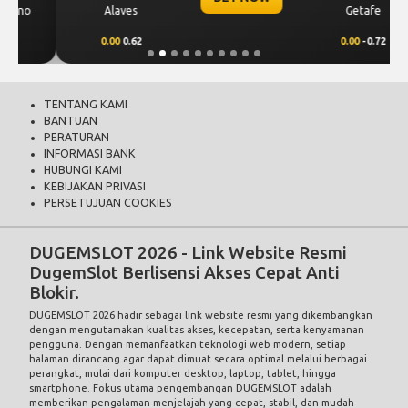
Alaves
Getafe
0.00
0.62
0.00
-0.72
TENTANG KAMI
BANTUAN
PERATURAN
INFORMASI BANK
HUBUNGI KAMI
KEBIJAKAN PRIVASI
PERSETUJUAN COOKIES
DUGEMSLOT 2026 - Link Website Resmi
DugemSlot Berlisensi Akses Cepat Anti
Blokir.
DUGEMSLOT 2026 hadir sebagai link website resmi yang dikembangkan
dengan mengutamakan kualitas akses, kecepatan, serta kenyamanan
pengguna. Dengan memanfaatkan teknologi web modern, setiap
halaman dirancang agar dapat dimuat secara optimal melalui berbagai
perangkat, mulai dari komputer desktop, laptop, tablet, hingga
smartphone. Fokus utama pengembangan DUGEMSLOT adalah
memberikan pengalaman menjelajah yang cepat, stabil, dan mudah