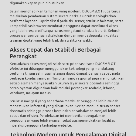
digunakan kapan pun dibutuhkan.
Selain menghadirkan tampilan yang modern, DUGEMSLOT juga terus
melakukan pembaruan sistem secara berkala untuk meningkatkan
performa layanan. Optimalisasi pada sisi server, struktur halaman, serta
kompatibilitas browser membuat pengguna dapat menikmati akses
yang lebih responsif tanpa harus mengalami kendala berarti. Seluruh
proses pengembangan dilakukan dengan mengedepankan kualitas
layanan digital yang lebih baik dari waktu ke waktu.
Akses Cepat dan Stabil di Berbagai
Perangkat
Kemudahan akses menjadi salah satu prioritas utama DUGEMSLOT.
Website ini dibangun menggunakan teknologi yang mendukung
performa tinggi sehingga halaman dapat dimuat dengan cepat pada
berbagai kondisi jaringan. Tampilan yang responsif juga memungkinkan
setiap elemen menyesuaikan ukuran layar secara otomatis sehingga
tetap nyaman digunakan baik melalui perangkat Android, iPhone,
Windows, maupun macOS.
Struktur navigasi yang sederhana membuat pengguna lebih mudah
menemukan informasi yang dibutuhkan. Setiap menu disusun secara
sistematis sehingga proses berpindah antarhalaman menjadi lebih
cepat dan efisien. Pendekatan ini memberikan pengalaman
penggunaan yang lebih nyaman sekaligus meningkatkan kualitas
interaksi pengguna terhadap website.
Teknologi Modern untuk Pengalaman Digital