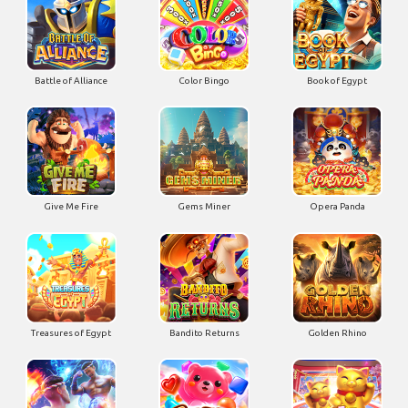
Battle of Alliance
Color Bingo
Book of Egypt
Give Me Fire
Gems Miner
Opera Panda
Treasures of Egypt
Bandito Returns
Golden Rhino