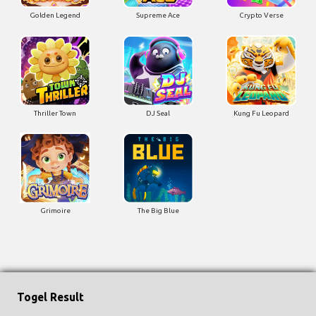
Golden Legend
Supreme Ace
Crypto Verse
Thriller Town
DJ Seal
Kung Fu Leopard
Grimoire
The Big Blue
Togel Result