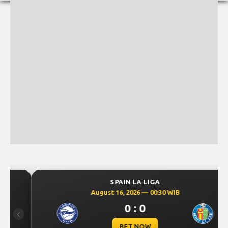
SPAIN LA LIGA
August 16, 2026 — 00:30 WIB
0 : 0
Previous
Next
BET NOW