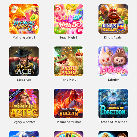
Mahjong Ways 3
Sugar High 5
King's Realm
Mega Ace
Pichu Pichu
Labuby
Legacy Of Aztec
Hammer of Vulcan
Throne of Poseidon