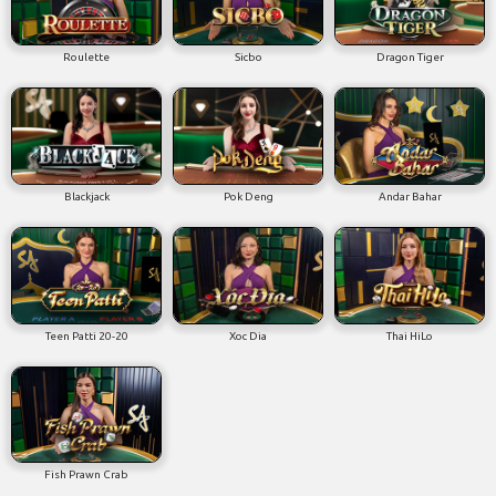
Roulette
Sicbo
Dragon Tiger
Blackjack
Pok Deng
Andar Bahar
Teen Patti 20-20
Xoc Dia
Thai HiLo
Fish Prawn Crab