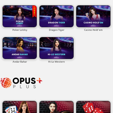
Poker Lobby
Dragon Tiger
Casino Hold'em
Andar Bahar
Hi-Lo Western