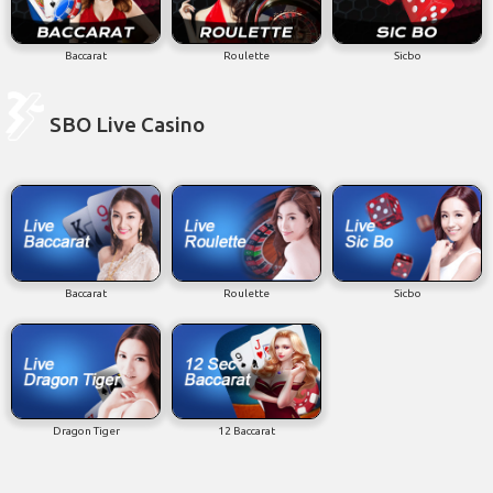
Baccarat
Roulette
Sicbo
SBO Live Casino
Baccarat
Roulette
Sicbo
Dragon Tiger
12 Baccarat