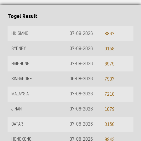
Togel Result
HK SIANG
07-08-2026
8867
SYDNEY
07-08-2026
0158
HAIPHONG
07-08-2026
8979
SINGAPORE
06-08-2026
7907
MALAYSIA
07-08-2026
7218
JINAN
07-08-2026
1079
QATAR
07-08-2026
3158
HONGKONG
07-08-2026
9943