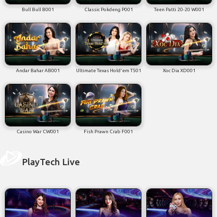
Bull Bull B001
Classic Pokdeng P001
Teen Patti 20-20 W001
Andar Bahar AB001
Ultimate Texas Hold'em T501
Xoc Dia XD001
Casino War CW001
Fish Prawn Crab F001
PlayTech Live