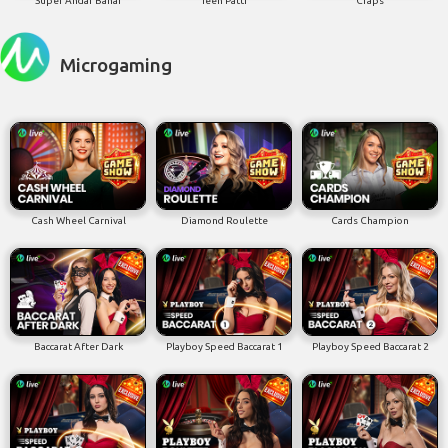
Super Andar Bahar
Teen Patti
Craps
Microgaming
Cash Wheel Carnival
Diamond Roulette
Cards Champion
Baccarat After Dark
Playboy Speed Baccarat 1
Playboy Speed Baccarat 2