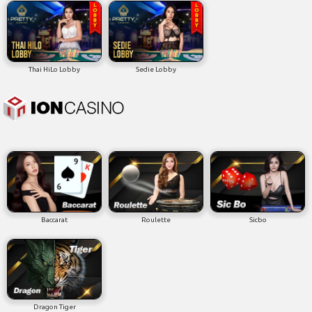
Thai HiLo Lobby
Sedie Lobby
Baccarat
Roulette
Sicbo
Dragon Tiger