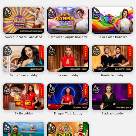
Sweet Bonanza Candyland
Gates of Olympus Roulette
Color Game Bonanza
Game Shows Lobby
Baccarat Lobby
Roulette Lobby
Sic Bo Lobby
Dragon Tiger Lobby
Blackjack Lobby