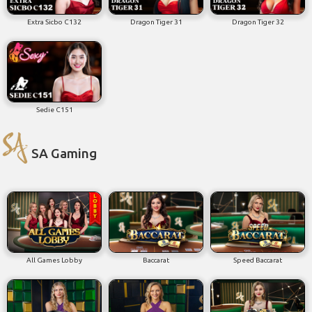
Extra Sicbo C132
Dragon Tiger 31
Dragon Tiger 32
Sedie C151
SA Gaming
All Games Lobby
Baccarat
Speed Baccarat