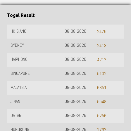
Togel Result
HK SIANG
08-08-2026
2476
SYDNEY
08-08-2026
2413
HAIPHONG
08-08-2026
4217
SINGAPORE
08-08-2026
5102
MALAYSIA
08-08-2026
6851
JINAN
08-08-2026
5548
QATAR
08-08-2026
5256
HONGKONG
08-08-2026
2797