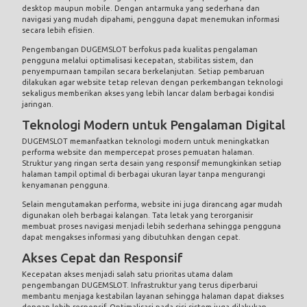
desktop maupun mobile. Dengan antarmuka yang sederhana dan
navigasi yang mudah dipahami, pengguna dapat menemukan informasi
secara lebih efisien.
Pengembangan DUGEMSLOT berfokus pada kualitas pengalaman
pengguna melalui optimalisasi kecepatan, stabilitas sistem, dan
penyempurnaan tampilan secara berkelanjutan. Setiap pembaruan
dilakukan agar website tetap relevan dengan perkembangan teknologi
sekaligus memberikan akses yang lebih lancar dalam berbagai kondisi
jaringan.
Teknologi Modern untuk Pengalaman Digital
DUGEMSLOT memanfaatkan teknologi modern untuk meningkatkan
performa website dan mempercepat proses pemuatan halaman.
Struktur yang ringan serta desain yang responsif memungkinkan setiap
halaman tampil optimal di berbagai ukuran layar tanpa mengurangi
kenyamanan pengguna.
Selain mengutamakan performa, website ini juga dirancang agar mudah
digunakan oleh berbagai kalangan. Tata letak yang terorganisir
membuat proses navigasi menjadi lebih sederhana sehingga pengguna
dapat mengakses informasi yang dibutuhkan dengan cepat.
Akses Cepat dan Responsif
Kecepatan akses menjadi salah satu prioritas utama dalam
pengembangan DUGEMSLOT. Infrastruktur yang terus diperbarui
membantu menjaga kestabilan layanan sehingga halaman dapat diakses