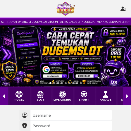
SELAMAT DATANG DI DUGEMSLOT SITUS #1 PALING GACOR DI INDONESIA - MENANG BERAPUN DI JAMIN 
TOGEL
SLOT
LIVE CASINO
SPORT
ARCADE
SABU