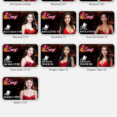
All Games Lobby
Baccarat C01
Baccarat C05
Baccarat C14
Roulette 71
Auto Roulette 72
Extra Sicbo C132
Dragon Tiger 31
Dragon Tiger 32
Sedie C151