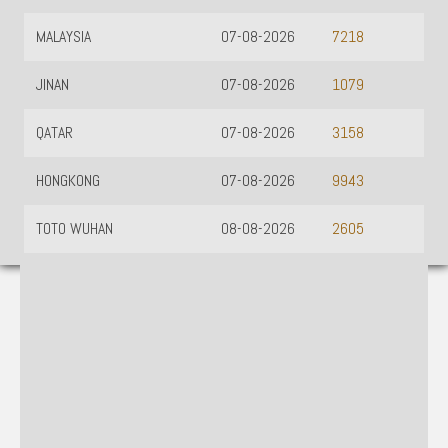
MALAYSIA
07-08-2026
7218
JINAN
07-08-2026
1079
QATAR
07-08-2026
3158
HONGKONG
07-08-2026
9943
TOTO WUHAN
08-08-2026
2605