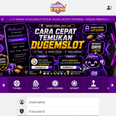
vc****sh Berhasil Withdraw Rp 4.937.000,00
SELAMAT DATANG DI DUGEMSLOT SITUS #1 PALING GACOR DI INDONESIA - MENANG BERAPUN DI JAMIN 
TOGEL
SLOT
LIVE CASINO
SPORT
ARCADE
SABU