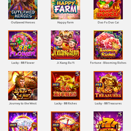
Outlawed Heroes
Happy Farm
Duo Fu Duo Cai
Lucky - 88 Flower
Ji Xiang Ru Yi
Fortune - Blooming Riches
Journey to the West
Lucky - 88 Riches
Lucky - 88 Treasures