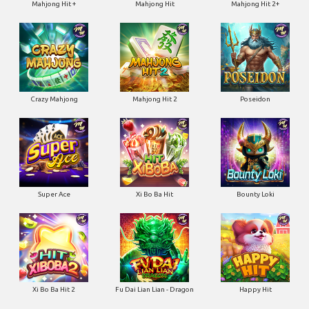
Mahjong Hit +
Mahjong Hit
Mahjong Hit 2+
Crazy Mahjong
Mahjong Hit 2
Poseidon
Super Ace
Xi Bo Ba Hit
Bounty Loki
Xi Bo Ba Hit 2
Fu Dai Lian Lian - Dragon
Happy Hit