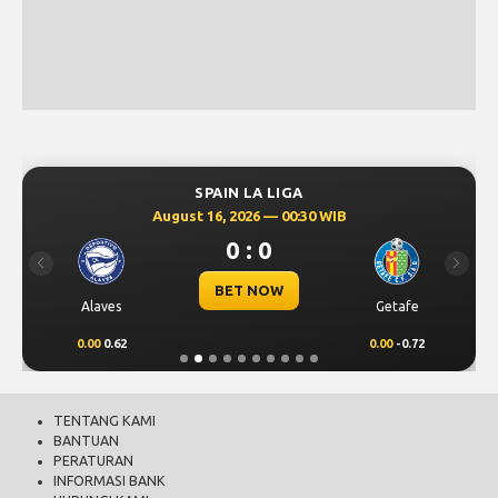
SPAIN LA LIGA
August 16, 2026 — 00:30 WIB
0 : 0
Previous
Next
BET NOW
Alaves
Getafe
0.00
0.62
0.00
-0.72
TENTANG KAMI
BANTUAN
PERATURAN
INFORMASI BANK