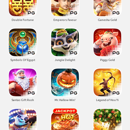
Double Fortune
Emperors Favour
Ganesha Gold
Symbols Of Egypt
Jungle Delight
Piggy Gold
Santas Gift Rush
Mr. Hallow-Win!
Legend of Hou Yi