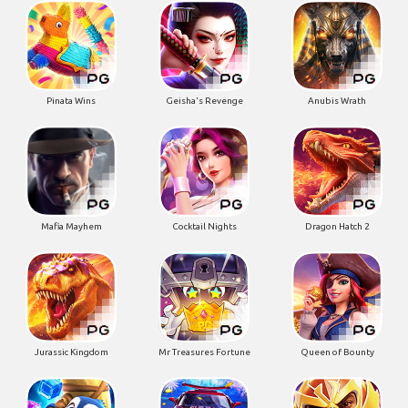
Pinata Wins
Geisha's Revenge
Anubis Wrath
Mafia Mayhem
Cocktail Nights
Dragon Hatch 2
Jurassic Kingdom
Mr Treasures Fortune
Queen of Bounty