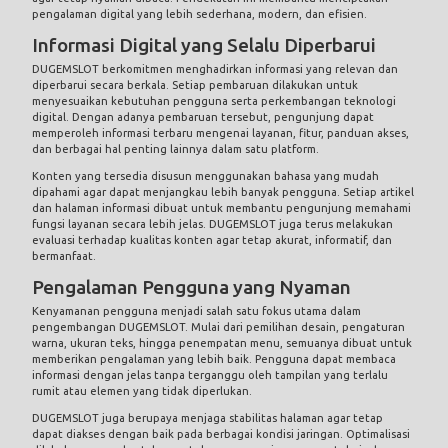
pengalaman digital yang lebih sederhana, modern, dan efisien.
Informasi Digital yang Selalu Diperbarui
DUGEMSLOT berkomitmen menghadirkan informasi yang relevan dan
diperbarui secara berkala. Setiap pembaruan dilakukan untuk
menyesuaikan kebutuhan pengguna serta perkembangan teknologi
digital. Dengan adanya pembaruan tersebut, pengunjung dapat
memperoleh informasi terbaru mengenai layanan, fitur, panduan akses,
dan berbagai hal penting lainnya dalam satu platform.
Konten yang tersedia disusun menggunakan bahasa yang mudah
dipahami agar dapat menjangkau lebih banyak pengguna. Setiap artikel
dan halaman informasi dibuat untuk membantu pengunjung memahami
fungsi layanan secara lebih jelas. DUGEMSLOT juga terus melakukan
evaluasi terhadap kualitas konten agar tetap akurat, informatif, dan
bermanfaat.
Pengalaman Pengguna yang Nyaman
Kenyamanan pengguna menjadi salah satu fokus utama dalam
pengembangan DUGEMSLOT. Mulai dari pemilihan desain, pengaturan
warna, ukuran teks, hingga penempatan menu, semuanya dibuat untuk
memberikan pengalaman yang lebih baik. Pengguna dapat membaca
informasi dengan jelas tanpa terganggu oleh tampilan yang terlalu
rumit atau elemen yang tidak diperlukan.
DUGEMSLOT juga berupaya menjaga stabilitas halaman agar tetap
dapat diakses dengan baik pada berbagai kondisi jaringan. Optimalisasi