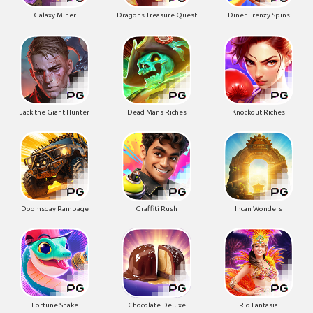
Galaxy Miner
Dragons Treasure Quest
Diner Frenzy Spins
Jack the Giant Hunter
Dead Mans Riches
Knockout Riches
Doomsday Rampage
Graffiti Rush
Incan Wonders
Fortune Snake
Chocolate Deluxe
Rio Fantasia