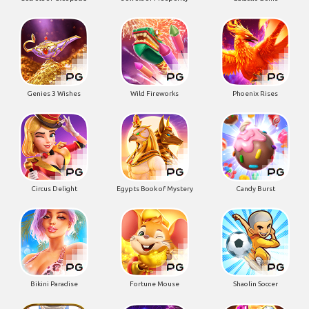
Genies 3 Wishes
Wild Fireworks
Phoenix Rises
Circus Delight
Egypts Book of Mystery
Candy Burst
Bikini Paradise
Fortune Mouse
Shaolin Soccer