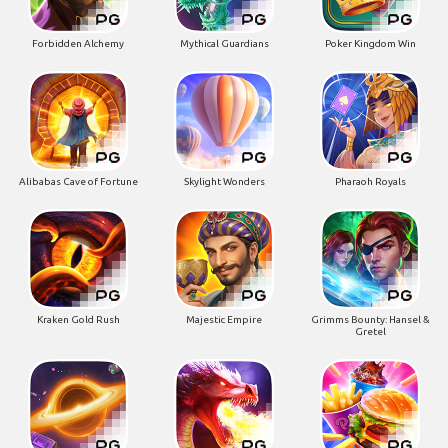
Forbidden Alchemy
Mythical Guardians
Poker Kingdom Win
Alibabas Cave of Fortune
Skylight Wonders
Pharaoh Royals
Kraken Gold Rush
Majestic Empire
Grimms Bounty: Hansel &
Gretel