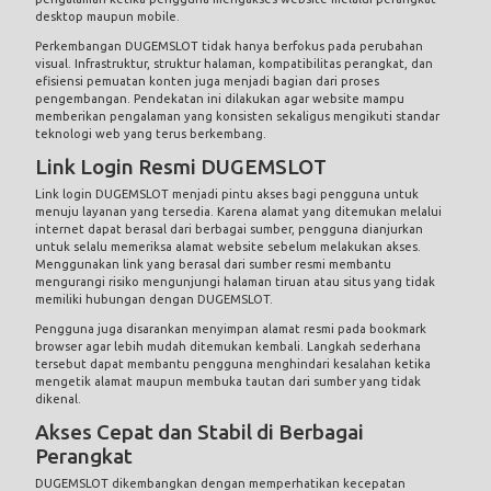
desktop maupun mobile.
Perkembangan DUGEMSLOT tidak hanya berfokus pada perubahan
visual. Infrastruktur, struktur halaman, kompatibilitas perangkat, dan
efisiensi pemuatan konten juga menjadi bagian dari proses
pengembangan. Pendekatan ini dilakukan agar website mampu
memberikan pengalaman yang konsisten sekaligus mengikuti standar
teknologi web yang terus berkembang.
Link Login Resmi DUGEMSLOT
Link login DUGEMSLOT menjadi pintu akses bagi pengguna untuk
menuju layanan yang tersedia. Karena alamat yang ditemukan melalui
internet dapat berasal dari berbagai sumber, pengguna dianjurkan
untuk selalu memeriksa alamat website sebelum melakukan akses.
Menggunakan link yang berasal dari sumber resmi membantu
mengurangi risiko mengunjungi halaman tiruan atau situs yang tidak
memiliki hubungan dengan DUGEMSLOT.
Pengguna juga disarankan menyimpan alamat resmi pada bookmark
browser agar lebih mudah ditemukan kembali. Langkah sederhana
tersebut dapat membantu pengguna menghindari kesalahan ketika
mengetik alamat maupun membuka tautan dari sumber yang tidak
dikenal.
Akses Cepat dan Stabil di Berbagai
Perangkat
DUGEMSLOT dikembangkan dengan memperhatikan kecepatan