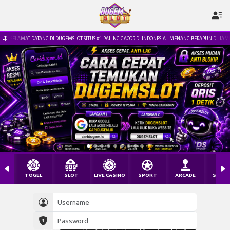
ye****ui Berhasil Withdraw Rp 8.068.000,00
SELAMAT DATANG DI DUGEMSLOT SITUS #1 PALING GACOR DI INDONESIA - MENANG BERAPUN DI JAMIN 
TOGEL
SLOT
LIVE CASINO
SPORT
ARCADE
SABU