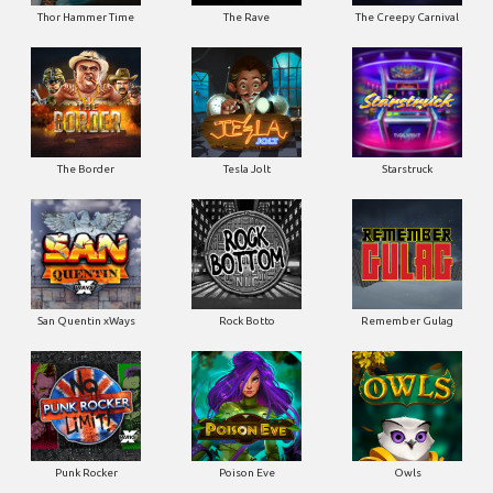
Thor Hammer Time
The Rave
The Creepy Carnival
The Border
Tesla Jolt
Starstruck
San Quentin xWays
Rock Botto
Remember Gulag
Punk Rocker
Poison Eve
Owls