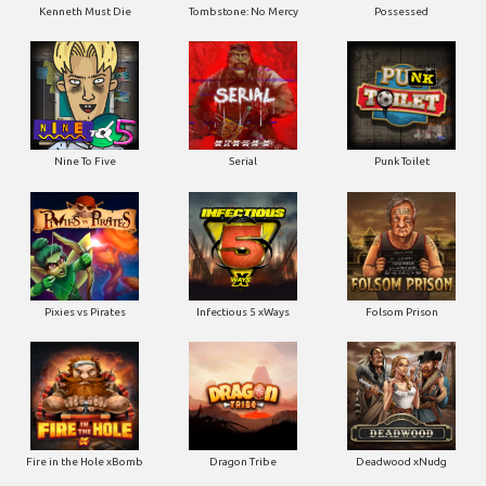
Kenneth Must Die
Tombstone: No Mercy
Possessed
Nine To Five
Serial
Punk Toilet
Pixies vs Pirates
Infectious 5 xWays
Folsom Prison
Fire in the Hole xBomb
Dragon Tribe
Deadwood xNudg