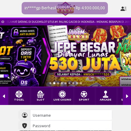
in****gp Berhasil Withdraw Rp 4.930.000,00
SELAMAT DATANG DI DUGEMSLOT SITUS #1 PALING GACOR DI INDONESIA - MENANG BERAPUN DI JAMIN 
TOGEL
SLOT
LIVE CASINO
SPORT
ARCADE
SABU