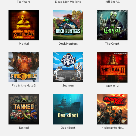
Tsar Wars
Dead Men Walking
Kill Em All
Mental
Duck Hunters
The Crypt
Fire in the Hole 3
Seamen
Mental 2
Tanked
Das xBoot
Highway to Hell