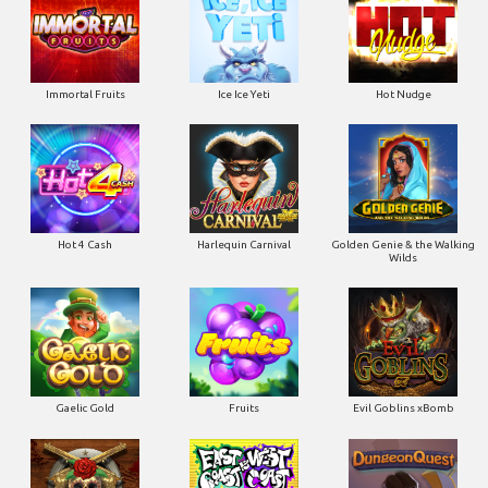
Immortal Fruits
Ice Ice Yeti
Hot Nudge
Hot 4 Cash
Harlequin Carnival
Golden Genie & the Walking
Wilds
Gaelic Gold
Fruits
Evil Goblins xBomb