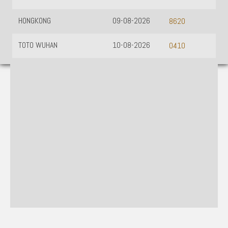
HONGKONG
09-08-2026
8620
TOTO WUHAN
10-08-2026
0410