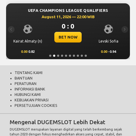
UEFA CHAMPIONS LEAGUE QUALIFIERS
August 11, 2026 — 22:00 WIB
0 : 0
Previous
Next
BET NOW
Kairat Almaty (n)
Levski Sofia
0.00
0.82
0.00
-0.94
TENTANG KAMI
BANTUAN
PERATURAN
INFORMASI BANK
HUBUNGI KAMI
KEBIJAKAN PRIVASI
PERSETUJUAN COOKIES
Mengenal DUGEMSLOT Lebih Dekat
DUGEMSLOT merupakan layanan digital yang telah berkembang sejak
tahun 2020 dengan fokus menghadirkan akses yang cepat, stabil, dan