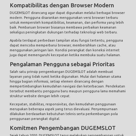
Kompatibilitas dengan Browser Modern
DUGEMSLOT dirancang agar dapat digunakan melalui berbagai browser
modern. Pengguna disarankan menggunakan versi browser terbaru
untuk memperoleh kompatibilitas, keamanan, dan performa yang lebih
baik. Pembaruan browser biasanya membawa perbaikan keamanan
sekaligus peningkatan dukungan terhadap teknologi web terbaru.
Apabila terdapat perbedaan tampilan atau fungsi tertentu, pengguna
dapat mencoba memperbarui browser, membersihkan cache, atau
menggunakan jaringan lain. Kondisi perangkat dan koneksi internet
juga dapat memengaruhi kecepatan ketika membuka suatu halaman.
Pengalaman Pengguna sebagai Prioritas
Salah satu prinsip pengembangan DUGEMSLOT adalah membuat
layanan yang tidak rumit ketika digunakan. Mulai dari halaman utama
hingga bagian informasi, setiap elemen dirancang dengan
mempertimbangkan kemudahan navigasi dan keterbacaan. Pendekatan
tersebut membantu pengguna baru maupun pengguna lama memahami
struktur website dengan lebih cepat.
Kecepatan, stabilitas, responsivitas, dan kemudahan penggunaan
merupakan beberapa aspek yang terus dievaluasi. Penyempurnaan
dilakukan berdasarkan kebutuhan teknis serta perkembangan pola
penggunaan perangkat digital.
Komitmen Pengembangan DUGEMSLOT
Sejak tahun 2020, DUGEMSLOT terus melakukan pengembangan untuk