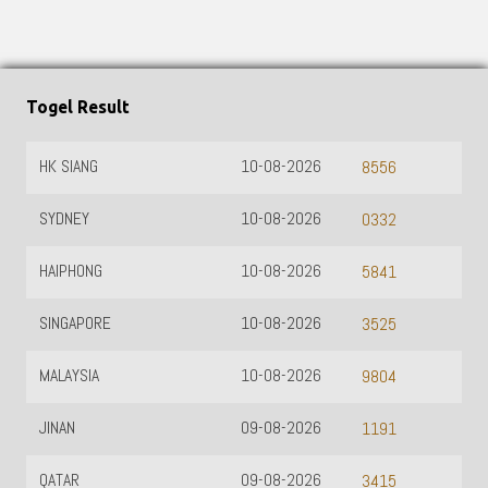
Togel Result
HK SIANG
10-08-2026
8556
SYDNEY
10-08-2026
0332
HAIPHONG
10-08-2026
5841
SINGAPORE
10-08-2026
3525
MALAYSIA
10-08-2026
9804
JINAN
09-08-2026
1191
QATAR
09-08-2026
3415