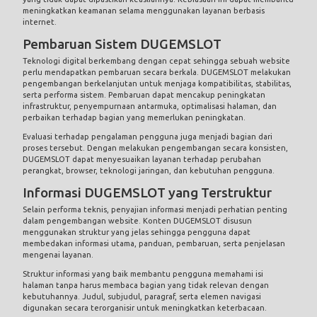
meningkatkan keamanan selama menggunakan layanan berbasis
internet.
Pembaruan Sistem DUGEMSLOT
Teknologi digital berkembang dengan cepat sehingga sebuah website
perlu mendapatkan pembaruan secara berkala. DUGEMSLOT melakukan
pengembangan berkelanjutan untuk menjaga kompatibilitas, stabilitas,
serta performa sistem. Pembaruan dapat mencakup peningkatan
infrastruktur, penyempurnaan antarmuka, optimalisasi halaman, dan
perbaikan terhadap bagian yang memerlukan peningkatan.
Evaluasi terhadap pengalaman pengguna juga menjadi bagian dari
proses tersebut. Dengan melakukan pengembangan secara konsisten,
DUGEMSLOT dapat menyesuaikan layanan terhadap perubahan
perangkat, browser, teknologi jaringan, dan kebutuhan pengguna.
Informasi DUGEMSLOT yang Terstruktur
Selain performa teknis, penyajian informasi menjadi perhatian penting
dalam pengembangan website. Konten DUGEMSLOT disusun
menggunakan struktur yang jelas sehingga pengguna dapat
membedakan informasi utama, panduan, pembaruan, serta penjelasan
mengenai layanan.
Struktur informasi yang baik membantu pengguna memahami isi
halaman tanpa harus membaca bagian yang tidak relevan dengan
kebutuhannya. Judul, subjudul, paragraf, serta elemen navigasi
digunakan secara terorganisir untuk meningkatkan keterbacaan.