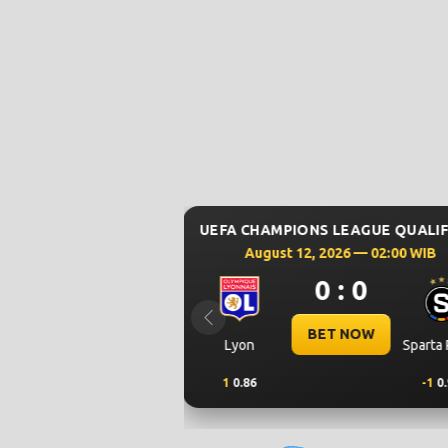
Snake Treasure
Sw
UEFA CHAMPIONS LEAGUE QUALIF
August 11, 2026 — 22:59 WIB
0 : 0
Previous
BET NOW
Union 
Bodo Glimt
Gill
0.75
0.82
-0.75
Rich Cai Shen
Pa