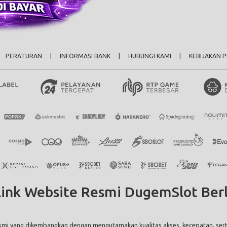
PERATURAN
|
INFORMASI BANK
|
HUBUNGI KAMI
|
KEBIJAKAN P
exy Vegas
Triple Happiness
Space Conq
nk Website Resmi DugemSlot Berli
on Fantasy
Money Empire
Money Dra
esmi yang dikembangkan dengan mengutamakan kualitas akses, kecepatan, se