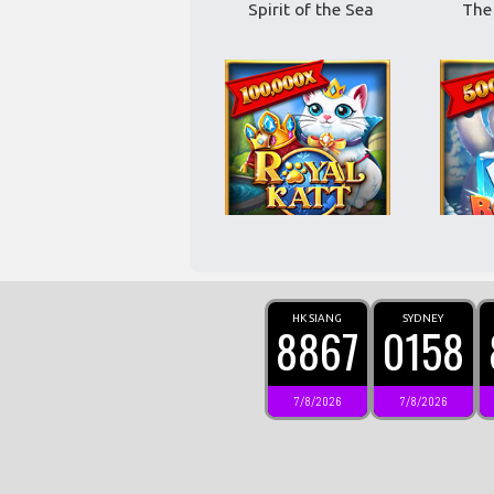
Spirit of the Sea
The
Royal Katt
HK SIANG
SYDNEY
8867
0158
7/8/2026
7/8/2026
Golden Horse Ride
Fros