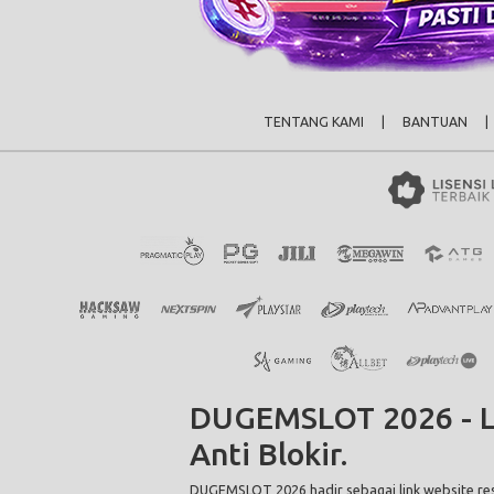
TENTANG KAMI
|
BANTUAN
|
Wild Wet Win
S
DUGEMSLOT 2026 - Li
Oceanic Melodies
Ne
Anti Blokir.
DUGEMSLOT 2026 hadir sebagai link website r