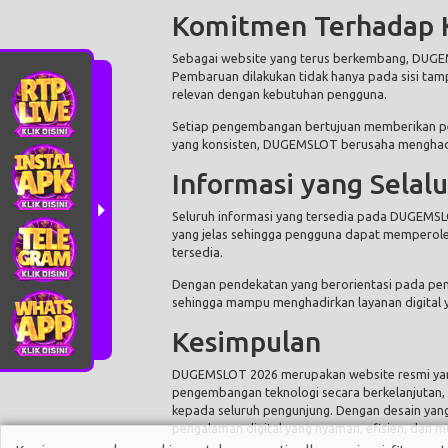
Komitmen Terhadap K
Sebagai website yang terus berkembang, DUGEM
Pembaruan dilakukan tidak hanya pada sisi tam
relevan dengan kebutuhan pengguna.
Goddess of Egypt
Fo
Setiap pengembangan bertujuan memberikan peng
yang konsisten, DUGEMSLOT berusaha menghadir
Informasi yang Selalu
Seluruh informasi yang tersedia pada DUGEMSLO
yang jelas sehingga pengguna dapat memperoleh
tersedia.
Dengan pendekatan yang berorientasi pada pe
sehingga mampu menghadirkan layanan digital y
Kesimpulan
City of Jewels
Oce
DUGEMSLOT 2026 merupakan website resmi yang
pengembangan teknologi secara berkelanjutan, 
kepada seluruh pengunjung. Dengan desain yan
pengalaman digital yang nyaman, efisien, dan m