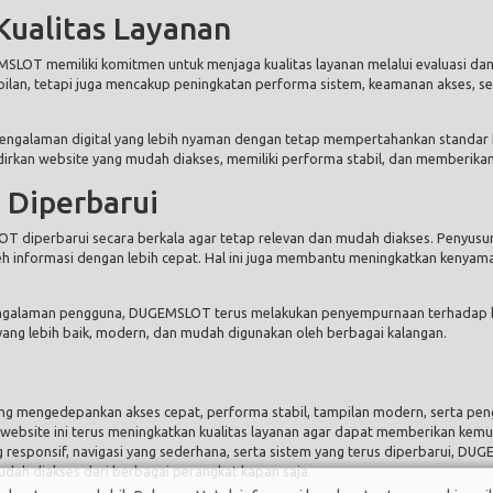
ualitas Layanan
SLOT memiliki komitmen untuk menjaga kualitas layanan melalui evaluasi da
pilan, tetapi juga mencakup peningkatan performa sistem, keamanan akses, s
rtune Lions
Fiery Lava
Farm of For
alaman digital yang lebih nyaman dengan tetap mempertahankan standar kual
kan website yang mudah diakses, memiliki performa stabil, dan memberikan
 Diperbarui
T diperbarui secara berkala agar tetap relevan dan mudah diakses. Penyusu
 informasi dengan lebih cepat. Hal ini juga membantu meningkatkan kenyama
ngalaman pengguna, DUGEMSLOT terus melakukan penyempurnaan terhadap k
ang lebih baik, modern, dan mudah digunakan oleh berbagai kalangan.
an Carnival
Fishing Treasure
Bounty Fis
 mengedepankan akses cepat, performa stabil, tampilan modern, serta peng
website ini terus meningkatkan kualitas layanan agar dapat memberikan kemu
g responsif, navigasi yang sederhana, serta sistem yang terus diperbarui,
udah diakses dari berbagai perangkat kapan saja.