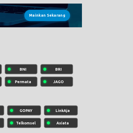
Mainkan Sekarang
ls I
Candy Super Tumble
BNI
BRI
Permata
JAGO
GOPAY
LinkAja
sh
Apollo Ray of Luck
Telkomsel
Axiata