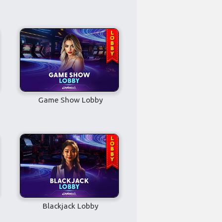
Game Show Lobby
Blackjack Lobby