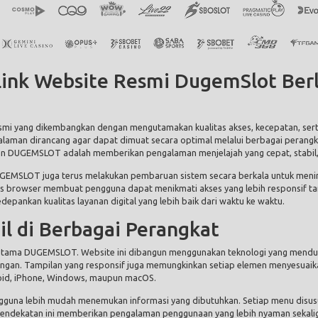
nk Website Resmi DugemSlot Berli
esmi yang dikembangkan dengan mengutamakan kualitas akses, kecepatan, se
aman dirancang agar dapat dimuat secara optimal melalui berbagai perangkat
 DUGEMSLOT adalah memberikan pengalaman menjelajah yang cepat, stabil,
GEMSLOT juga terus melakukan pembaruan sistem secara berkala untuk menin
litas browser membuat pengguna dapat menikmati akses yang lebih responsif t
ankan kualitas layanan digital yang lebih baik dari waktu ke waktu.
il di Berbagai Perangkat
 utama DUGEMSLOT. Website ini dibangun menggunakan teknologi yang mendu
ingan. Tampilan yang responsif juga memungkinkan setiap elemen menyesuaika
roid, iPhone, Windows, maupun macOS.
gguna lebih mudah menemukan informasi yang dibutuhkan. Setiap menu disusu
 Pendekatan ini memberikan pengalaman penggunaan yang lebih nyaman sekalig