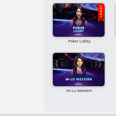
Poker Lobby
Hi-Lo Western