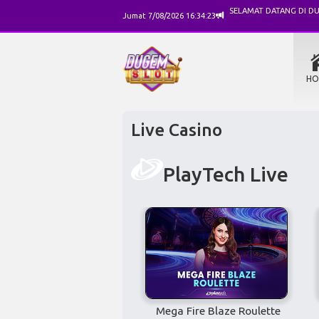
SELAMAT DATANG DI DUG
Jumat 7/08/2026 16:34:24
HO
Live Casino
PlayTech Live
Mega Fire Blaze Roulette