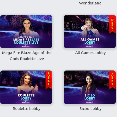
Wonderland
Mega Fire Blaze Age of the
All Games Lobby
Gods Roulette Live
Roulette Lobby
Sicbo Lobby