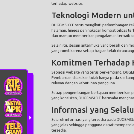
terhadap website.
Teknologi Modern unt
DUGEMSLOT terus mengikuti perkembangan tekno
halaman, hingga peningkatan kompatibilitas te
dan mampu memberikan pengalaman terbaik ke
Selain itu, desain antarmuka yang bersih dan 
yang rumit karena setiap bagian telah dirancan
Komitmen Terhadap K
Sebagai website yang terus berkembang, DUGEM
Pembaruan dilakukan tidak hanya pada sisi tam
relevan dengan kebutuhan pengguna.
Setiap pengembangan bertujuan memberikan peng
yang konsisten, DUGEMSLOT berusaha menghadir
Informasi yang Selalu
Seluruh informasi yang tersedia pada DUGEMSLO
yang jelas sehingga pengguna dapat memperoleh
tersedia.