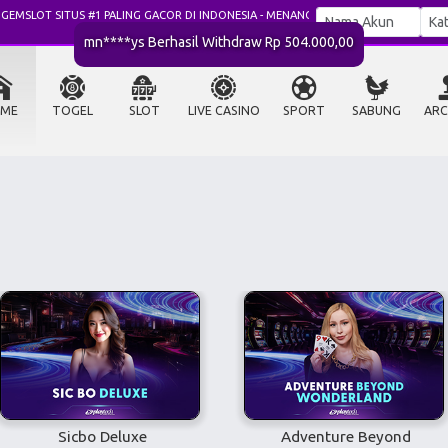
EMSLOT SITUS #1 PALING GACOR DI INDONESIA - MENANG BERAPUN DI JAMIN PASTI D
mn****ys Berhasil Withdraw Rp 504.000,00
ME
TOGEL
SLOT
LIVE CASINO
SPORT
SABUNG
ARC
Sicbo Deluxe
Adventure Beyond