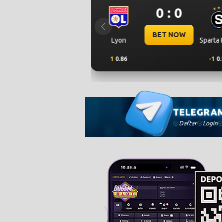
0 : 0
Previous
BET NOW
Union 
Bodo Glimt
Gill
0.75
0.82
-0.75
TELEGRA
Daftar
Login